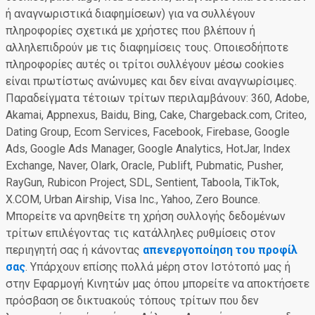
ή αναγνωριστικά διαφημίσεων) για να συλλέγουν
πληροφορίες σχετικά με χρήστες που βλέπουν ή
αλληλεπιδρούν με τις διαφημίσεις τους. Οποιεσδήποτε
πληροφορίες αυτές οι τρίτοι συλλέγουν μέσω cookies
είναι πρωτίστως ανώνυμες και δεν είναι αναγνωρίσιμες.
Παραδείγματα τέτοιων τρίτων περιλαμβάνουν: 360, Adobe,
Akamai, Appnexus, Baidu, Bing, Cake, Chargeback.com, Criteo,
Dating Group, Ecom Services, Facebook, Firebase, Google
Ads, Google Ads Manager, Google Analytics, HotJar, Index
Exchange, Naver, Olark, Oracle, Publift, Pubmatic, Pusher,
RayGun, Rubicon Project, SDL, Sentient, Taboola, TikTok,
X.COM, Urban Airship, Visa Inc., Yahoo, Zero Bounce.
Μπορείτε να αρνηθείτε τη χρήση συλλογής δεδομένων
τρίτων επιλέγοντας τις κατάλληλες ρυθμίσεις στον
περιηγητή σας ή κάνοντας
απενεργοποίηση του προφίλ
σας
. Υπάρχουν επίσης πολλά μέρη στον Ιστότοπό μας ή
στην Εφαρμογή Κινητών μας όπου μπορείτε να αποκτήσετε
πρόσβαση σε δικτυακούς τόπους τρίτων που δεν