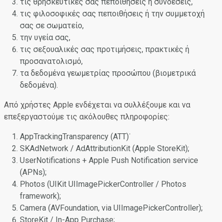
τις θρησκευτικές σας πεποιθήσεις ή συνδέσεις,
τις φιλοσοφικές σας πεποιθήσεις ή την συμμετοχή
σας σε σωματείο,
την υγεία σας,
τις σεξουαλικές σας προτιμήσεις, πρακτικές ή
προσανατολισμό,
τα δεδομένα γεωμετρίας προσώπου (βιομετρικά
δεδομένα).
Από χρήστες Apple ενδέχεται να συλλέξουμε και να
επεξεργαστούμε τις ακόλουθες πληροφορίες:
AppTrackingTransparency (ATT)˙
SKAdNetwork / AdAttributionKit (Apple StoreKit);
UserNotifications + Apple Push Notification service
(APNs);
Photos (UIKit UIImagePickerController / Photos
framework);
Camera (AVFoundation, via UIImagePickerController);
StoreKit / In-App Purchase;