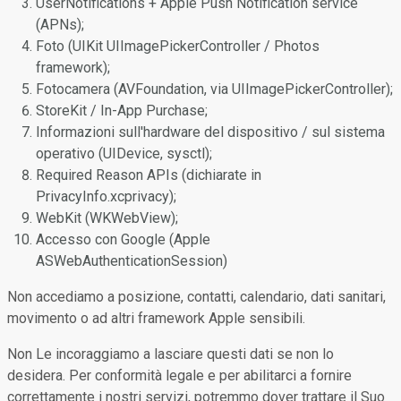
UserNotifications + Apple Push Notification service
(APNs);
Foto (UIKit UIImagePickerController / Photos
framework);
Fotocamera (AVFoundation, via UIImagePickerController);
StoreKit / In-App Purchase;
Informazioni sull'hardware del dispositivo / sul sistema
operativo (UIDevice, sysctl);
Required Reason APIs (dichiarate in
PrivacyInfo.xcprivacy);
WebKit (WKWebView);
Accesso con Google (Apple
ASWebAuthenticationSession)
Non accediamo a posizione, contatti, calendario, dati sanitari,
movimento o ad altri framework Apple sensibili.
Non Le incoraggiamo a lasciare questi dati se non lo
desidera. Per conformità legale e per abilitarci a fornire
correttamente i nostri servizi, potremmo dover trattare il Suo