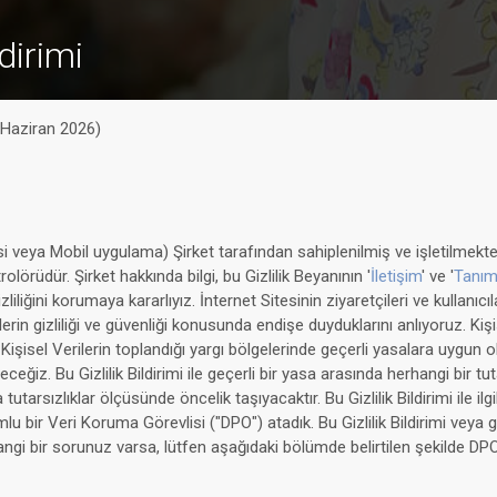
ldirimi
Haziran 2026)
 veya Mobil uygulama) Şirket tarafından sahiplenilmiş ve işletilmektedi
rolörüdür. Şirket hakkında bilgi, bu Gizlilik Beyanının '
İletişim
' ve '
Tanım
izliliğini korumaya kararlıyız. İnternet Sitesinin ziyaretçileri ve kullanıcılar
erin gizliliği ve güvenliği konusunda endişe duyduklarını anlıyoruz. Kişi
ve Kişisel Verilerin toplandığı yargı bölgelerinde geçerli yasalara uygun 
ceğiz. Bu Gizlilik Bildirimi ile geçerli bir yasa arasında herhangi bir tu
tutarsızlıklar ölçüsünde öncelik taşıyacaktır. Bu Gizlilik Bildirimi ile ilgi
 bir Veri Koruma Görevlisi ("DPO") atadık. Bu Gizlilik Bildirimi veya ge
rhangi bir sorunuz varsa, lütfen aşağıdaki bölümde belirtilen şekilde DPO 