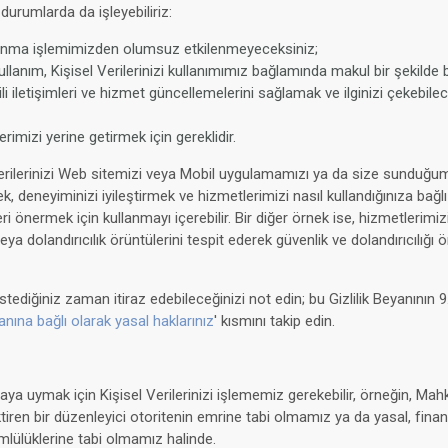
u durumlarda da işleyebiliriz:
anma işlemimizden olumsuz etkilenmeyeceksiniz;
llanım, Kişisel Verilerinizi kullanımımız bağlamında makul bir şekilde b
ili iletişimleri ve hizmet güncellemelerini sağlamak ve ilginizi çekebile
imizi yerine getirmek için gereklidir.
Verilerinizi Web sitemizi veya Mobil uygulamamızı ya da size sunduğ
ek, deneyiminizi iyileştirmek ve hizmetlerimizi nasıl kullandığınıza bağ
i önermek için kullanmayı içerebilir. Bir diğer örnek ise, hizmetlerimiz
eya dolandırıcılık örüntülerini tespit ederek güvenlik ve dolandırıcılığı 
stediğiniz zaman itiraz edebileceğinizi not edin; bu Gizlilik Beyanının
lanına bağlı olarak yasal haklarınız
' kısmını takip edin.
ya uymak için Kişisel Verilerinizi işlememiz gerekebilir, örneğin, Ma
ktiren bir düzenleyici otoritenin emrine tabi olmamız ya da yasal, fin
mlülüklerine tabi olmamız halinde.