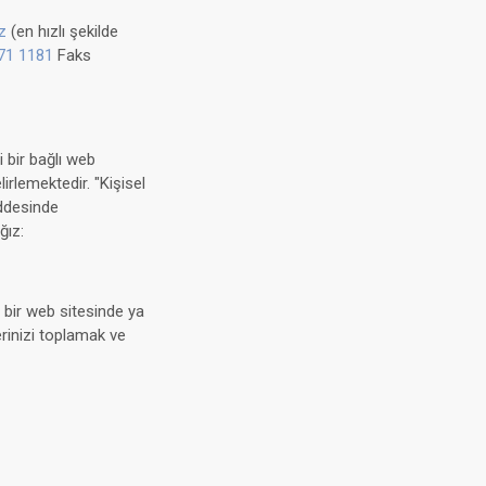
z
(en hızlı şekilde
71 1181
Faks
i bir bağlı web
lirlemektedir. "Kişisel
addesinde
ğız:
n bir web sitesinde ya
rinizi toplamak ve