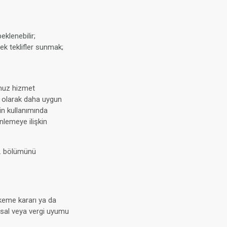
eklenebilir;
cek teklifler sunmak;
umuz hizmet
lı olarak daha uygun
in kullanımında
önlemeye ilişkin
 9. bölümünü
hkeme kararı ya da
ansal veya vergi uyumu