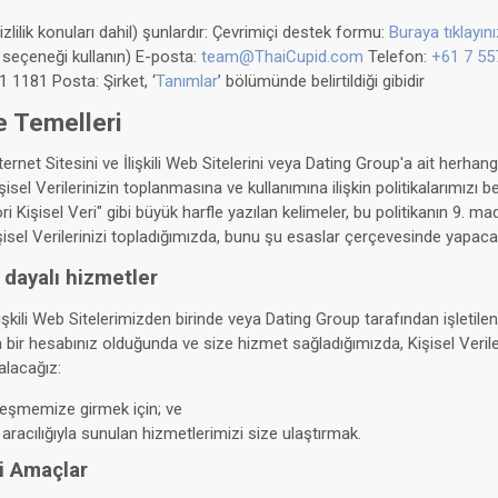
(gizlilik konuları dahil) şunlardır: Çevrimiçi destek formu:
Buraya tıklayını
 seçeneği kullanın) E-posta:
team@ThaiCupid.com
Telefon:
+61 7 55
 1181 Posta: Şirket, ‘
Tanımlar
’ bölümünde belirtildiği gibidir
e Temelleri
İnternet Sitesini ve İlişkili Web Sitelerini veya Dating Group'a ait herhang
işisel Verilerinizin toplanmasına ve kullanımına ilişkin politikalarımızı be
ri Kişisel Veri" gibi büyük harfle yazılan kelimeler, bu politikanın 9. m
isel Verilerinizi topladığımızda, bunu şu esaslar çerçevesinde yapaca
dayalı hizmetler
lişkili Web Sitelerimizden birinde veya Dating Group tarafından işletile
bir hesabınız olduğunda ve size hizmet sağladığımızda, Kişisel Verile
alacağız:
leşmemize girmek için; ve
 aracılığıyla sunulan hizmetlerimizi size ulaştırmak.
i Amaçlar