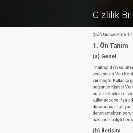
Gizlilik Bi
(Son Güncelleme 12 
1. Ön Tanım
(a) Genel
ThaiCupid (Web Sitesi
verilerinizin Veri Kont
verilmiştir. Kullanıcı g
sağlanan Kişisel Veril
bu Gizlilik Bildirimi 
kullanacak ve ifşa ede
durumunda, ilgili yasa 
denetlemekten sorumlu
haklarınızla ilgili he
(b) İletişim