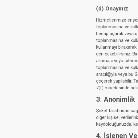
(d) Onayınız
Hizmetlerimize erişere
toplanmasına ve kulla
hesap açarak veya üye
toplanmasına ve kulla
kullanmayı bırakarak,
geri çekebilirsiniz. 
alınması veya silinmes
toplanmasına ve kulla
aracılığıyla veya bu G
geçerek yapılabilir. T
7(f) maddesinde belirt
3. Anonimlik
Şirket tarafından sağ
diğer kişisel veriler
kaydolduğunuzda, ken
4. İşlenen Ve