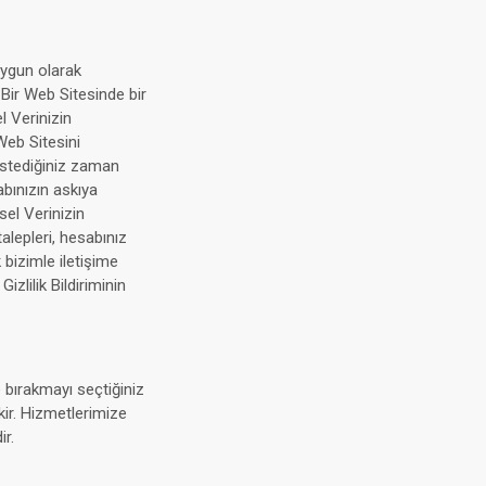
 uygun olarak
 Bir Web Sitesinde bir
l Verinizin
Web Sitesini
 istediğiniz zaman
abınızın askıya
sel Verinizin
alepleri, hesabınız
k bizimle iletişime
izlilik Bildiriminin
e bırakmayı seçtiğiniz
kir. Hizmetlerimize
r.