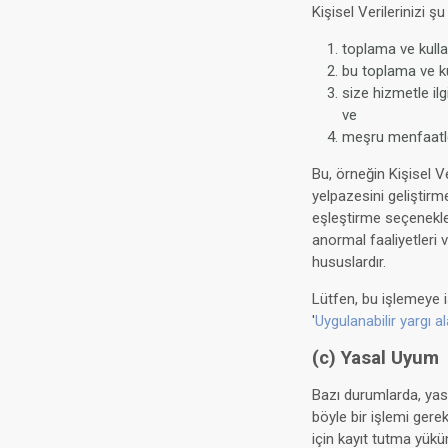
Kişisel Verilerinizi ş
toplama ve kull
bu toplama ve ku
size hizmetle ilg
ve
meşru menfaatler
Bu, örneğin Kişisel 
yelpazesini geliştirm
eşleştirme seçenekler
anormal faaliyetleri v
hususlardır.
Lütfen, bu işlemeye i
'
Uygulanabilir yargı a
(c) Yasal Uyum
Bazı durumlarda, yasa
böyle bir işlemi gere
için kayıt tutma yükü