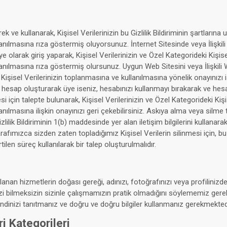
k ve kullanarak, Kişisel Verilerinizin bu Gizlilik Bildiriminin şartlarına
nılmasına rıza göstermiş oluyorsunuz. İnternet Sitesinde veya İlişkili
 olarak giriş yaparak, Kişisel Verilerinizin ve Özel Kategorideki Kişise
nılmasına rıza göstermiş olursunuz. Uygun Web Sitesini veya İlişkili 
 Kişisel Verilerinizin toplanmasına ve kullanılmasına yönelik onayınızı
Bir hesap oluşturarak üye iseniz, hesabınızı kullanmayı bırakarak ve hes
i için talepte bulunarak, Kişisel Verilerinizin ve Özel Kategorideki Kişi
nılmasına ilişkin onayınızı geri çekebilirsiniz. Askıya alma veya silme t
izlilik Bildiriminin 1(b) maddesinde yer alan iletişim bilgilerini kullanara
arafımızca sizden zaten topladığımız Kişisel Verilerin silinmesi için, bu G
ilen süreç kullanılarak bir talep oluşturulmalıdır.
lanan hizmetlerin doğası gereği, adınızı, fotoğrafınızı veya profilinizd
inizi bilmeksizin sizinle çalışmamızın pratik olmadığını söylememiz gere
dinizi tanıtmanız ve doğru ve doğru bilgiler kullanmanız gerekmektedi
ri Kategorileri