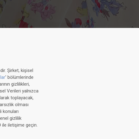
r. Şirket, kişisel
lar
' bölümlerinde
ının gizlilikleri,
sel Verileri yalnızca
olarak toplayacak,
tarsızlık olması
li konuları
nel gizlilik
ile iletişime geçin.