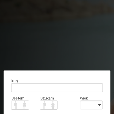
Imię
Jestem
Szukam
Wiek