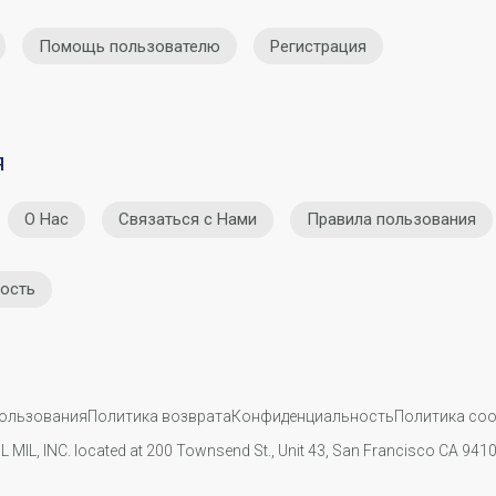
Помощь пользователю
Регистрация
я
О Нас
Связаться с Нами
Правила пользования
ость
пользования
Политика возврата
Конфиденциальность
Политика coo
IL MIL, INC. located at 200 Townsend St., Unit 43, San Francisco CA 94