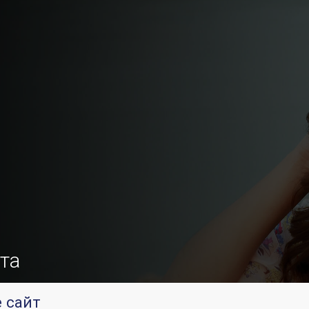
та
 сайт