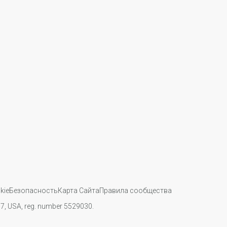
kie
Безопасность
Карта Сайта
Правила сообщества
107, USA, reg. number 5529030.