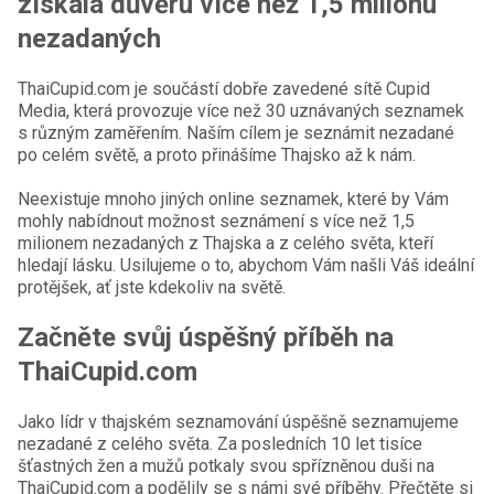
získala důvěru více než 1,5 milionu
nezadaných
ThaiCupid.com je součástí dobře zavedené sítě Cupid
Media, která provozuje více než 30 uznávaných seznamek
s různým zaměřením. Naším cílem je seznámit nezadané
po celém světě, a proto přinášíme Thajsko až k nám.
Neexistuje mnoho jiných online seznamek, které by Vám
mohly nabídnout možnost seznámení s více než 1,5
milionem nezadaných z Thajska a z celého světa, kteří
hledají lásku. Usilujeme o to, abychom Vám našli Váš ideální
protějšek, ať jste kdekoliv na světě.
Začněte svůj úspěšný příběh na
ThaiCupid.com
Jako lídr v thajském seznamování úspěšně seznamujeme
nezadané z celého světa. Za posledních 10 let tisíce
šťastných žen a mužů potkaly svou spřízněnou duši na
ThaiCupid.com a podělily se s námi své příběhy. Přečtěte si