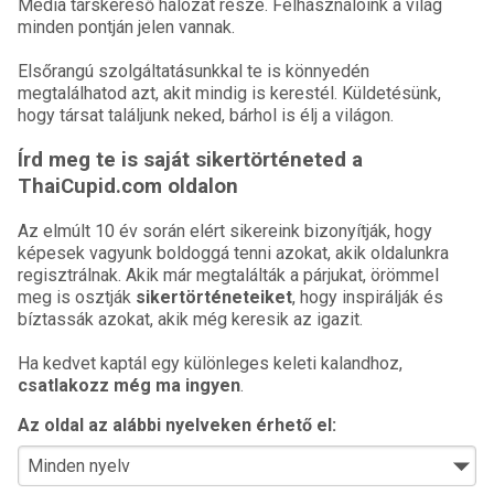
Media társkereső hálózat része. Felhasználóink a világ
minden pontján jelen vannak.
Elsőrangú szolgáltatásunkkal te is könnyedén
megtalálhatod azt, akit mindig is kerestél. Küldetésünk,
hogy társat találjunk neked, bárhol is élj a világon.
Írd meg te is saját sikertörténeted a
ThaiCupid.com oldalon
Az elmúlt 10 év során elért sikereink bizonyítják, hogy
képesek vagyunk boldoggá tenni azokat, akik oldalunkra
regisztrálnak. Akik már megtalálták a párjukat, örömmel
meg is osztják
sikertörténeteiket
, hogy inspirálják és
bíztassák azokat, akik még keresik az igazit.
Ha kedvet kaptál egy különleges keleti kalandhoz,
csatlakozz még ma ingyen
.
Az oldal az alábbi nyelveken érhető el: