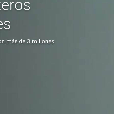
teros
es
con más de 3 millones