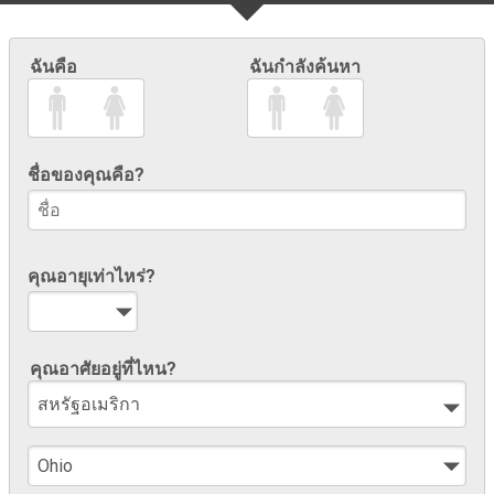
ฉันคือ
ฉันกำลังค้นหา
ชื่อของคุณคือ?
คุณอายุเท่าไหร่?
คุณอาศัยอยู่ที่ไหน?