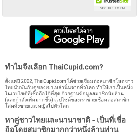
ทำไมจึงเลือก ThaiCupid.com?
ตั้งแต่ปี 2002, ThaiCupid.com ได้ช่วยเชื่อมต่อสมาชิกโสดชาว
ไทยนับพันกับคู่ของเขาเหล่านั้นจากทั่วโลก ทำให้เราเป็นหนึ่ง
ในเวปไซต์ที่เชื่อถือได้ที่สุด ด้วยฐานข้อมูลสมาชิกนับล้าน
(และกำลังเพิ่มมากขึ้น) เวปไซต์ของเราช่วยเชื่อมต่อสมาชิก
โสดทั้งชายและหญิงไปทั่วโลก
หาคู่ชาวไทยและนานาชาติ - เป็นที่เชื่อ
ถือโดยสมาชิกมากกว่าหนึ่งล้านท่าน