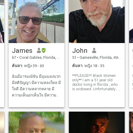
James
John
67
•
Coral Gables, Florida, สหรัฐอเมริกา
51
•
Gainesville, Florida, สหรัฐอเมริกา
ค้นหา:
หญิง 39 - 63
ค้นหา:
หญิง 18 - 35
**PLEASE!!!! Black Women
ฉันมีอารมณ์ขัน มีมุมมองบวก
only** I am a 51 year old
มีสติปัญญา มีความหลงใหล มี
doctor living in florida , who
ใจดี มีความหลากหลาย มี
is widowed. Unfortunately , in
my marriage , we were
ความเห็นอกเห็นใจ มีความ
unable to have a child due to
มั่นใจ ออกไปข้างนอก มี
my wife's illness.she passed
e
away and I have been widow
มารยาทดี หมายเหตุ: หากคุณ
and celibate for 5 years no
กําลังมองหาที่จะขายรูปภาพ
หรือวิดีโอของคุณให้ฉัน หรือ
กําลังทําการติดต่อเพื่ออํานวย
ความสะดวกการค้า Crypto