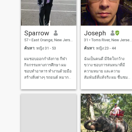
Sparrow
Joseph
57
•
East Orange, New Jersey, สหรัฐอเมริกา
31
•
Toms River, New Jersey, สหรัฐอเมริกา
ค้นหา:
หญิง 31 - 53
ค้นหา:
หญิง 23 - 44
ผมชอบออกกําลังกาย กีฬา
ฉันเป็นคนดี มีจิตใจกว้าง
กิจกรรมทางการศึกษา ผม
ขวาง ชอบการสนทนาที่มี
ชอบทําอาหาร ทํางานด้วยมือ
ความหมาย และความ
สร้างสิ่งต่างๆ รถยนต์ หมาก
สัมพันธ์ที่แท้จริง ผม ชื่นชม
รุก สระว่ายน้ํา การแข่งขัน
ความ ซื่อ สัตย์, ความ ภักดี,
กลางแจ้ง ความภักดีเป็นสิ่งจํา
และ คน ที่ มี ใจ อบอุ่น และ
เป็น เช่นเดียวกับความไว้
จริง ใจ. ฉันชอบเรียนรู้เกี่ยวกั
วางใจและการสื่อสาร
วัฒนธรรมต่าง ๆ ทดลอง
ประสบการณ์ใหม่ ๆ และสนุก
กับสิ่งง่ายๆ ในชีวิต ฉันหวังที่
จะพบกับใครสักคน ที่ให้ความ
สําคัญกับการสื่อสาร ความ