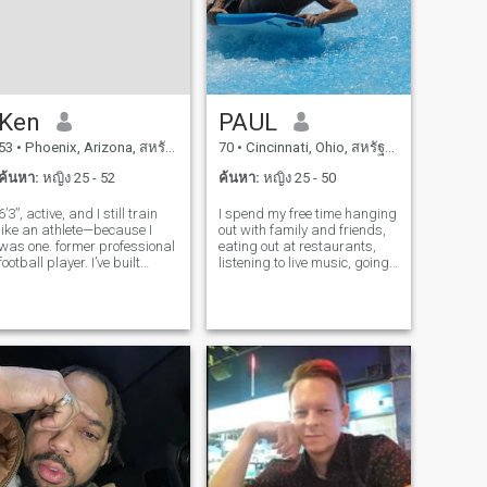
ถูกตัดสิน ฉันรักและซื่อสัตย์
มาก ฉันจะรักและเคารพเธอ
และทําให้เธอเป็นโลกของฉัน
ผมซื่อสัตย์และไม่แบ่งปัน ผม
เป็นของคุณและคุณเป็นของ
Ken
PAUL
ฉัน ไม่มีการโกง ฉัน
53
•
Phoenix, Arizona, สหรัฐอเมริกา
70
•
Cincinnati, Ohio, สหรัฐอเมริกา
สนุกสนาน มีพลัง และเป็นเด็ก
ใหญ่ในใจ ภาพของฉันมาจาก
ค้นหา:
หญิง 25 - 52
ค้นหา:
หญิง 25 - 50
ปี 2022 เธอต้องมีเสน่ห์ เพราะ
6’3”, active, and I still train
I spend my free time hanging
รูปร่างสําคัญ ฉันต้องการคู่หูที่
like an athlete—because I
out with family and friends,
ฉันดึงดูด ผมมีลูก 3 คน ทุกคน
was one. former professional
eating out at restaurants,
football player. I’ve built
listening to live music, going
อายุไม่เกิน 7 ขวบ ฉันอยาก
several successful
to different museums, skiing,
เจอคนที่ยังไม่มีลูก เหมือนที่
businesses over the years
surfing, windsurfing and
ฉันอยากมีลูกกับเธอ ฉันเป็น
and now enjoy the flexibility to
traveling. I'm a serious
travel often. I spend time
adrenaline I love to surf,
คนที่ทํางานหนัก และเราจะ
between the U.S., Europe,
windsurf, snow ski,
เริ่มธุรกิจเมื่อฉันออกจากคุก
and
และจะมีชีวิตที่ดีมาก มาคุย
กันต่อเถอะ คนจริงจังเท่านั้น
ผมจะไม่ส่งเงินให้คุณ หรือโกง
อื่น ๆ ที่กําลังเกิดขึ้น ดังนั้นไม่
ต้องถามแม้แต่