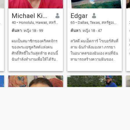
Michael Kimio Taketa
Edgar
40
•
Honolulu, Hawaii, สหรัฐอเมริกา
65
•
Dallas, Texas, สหรัฐอเมริกา
ค้นหา:
หญิง 18 - 99
ค้นหา:
หญิง 18 - 47
ผมเป็นสมาชิกของคริสตจักร
สวัสดี ผมเอ็ดการ์ โรเบอร์สันที่
ของพระเยซูคริสต์แห่งคน
สาม ฉันกําลังมองหา ภรรยา
ศักดิ์สิทธิ์ในวันสุดท้าย ตอนนี้
ในอนาคตของฉันเอง คนที่ฉัน
ฉันกําลังทํางานเพื่อให้ได้รับ
สามารถสร้างความฝันของ
การแนะนําวัดของฉัน ผมกํา
ครอบครัว และอนาคตกับเขา
ลังมองหาสมาชิกอีกคนหนึ่ง
ฉันชอบผู้หญิงที่ไม่มีเด็กๆ
ของคริสตจักรของพระเยซู
มากกว่านะ. (CHUCKLES) ผม
คริสต์แห่งคนศักดิ์สิทธิ์ในวัน
เป็นคนโรแมนติกมาก และมี
สุดท้าย ที่ต้องการที่จะ
ความหลงใหลมาก กับผู้หญิงที่
แต่งงานในพระวิหาร
ผมมีส่วนร่วม ฉัน ชอบ เสียง
แจ๊ส, ละคร อนิเมะ, แมกนา,
การ เต้น, ภาพยนตร์, การ ทํา
อาหาร, การ สร้าง ร่าง กาย,
การ พบ คน ใหม่ และ อีก มาก
มาย