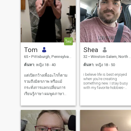
ใหม่
Tom
Shea
65
•
Pittsburgh, Pennsylvania, สหรัฐอเมริกา
32
•
Winston-Salem, North Carolina, สหรัฐอเมริกา
ค้นหา:
หญิง 18 - 40
ค้นหา:
หญิง 18 - 50
i believe life is best enjoyed
แต่เปิดกว้างเพื่ออะไรก็ตาม
when you’re creating
รวมถึงมิตรภาพ หรือแม้
something new. I stay busy
กระทั่งการแลกเปลี่ยนการ
with my favorite hobbies-
woodworking, gardening,
เรียนรู้ภาษา ผมพูดภาษา
and cooking up great meals
อังกฤษ สเปน และเยอรมันได้
at home. I’m looking to meet
an amazing woman to shar
ดี ถ้าคุณไม่ใช่คนโกง คุณ
some laughs and good food
สามารถหยุดอ่านได้ตรงนี้ (ใน
with. I’m comp
ทางเทคนิค คุณอาจหยุดอ่าน
ประโยคนี้ได้ก่อนหน้านี้) )
หากคุณเป็นนักโกง, โปรดจํา