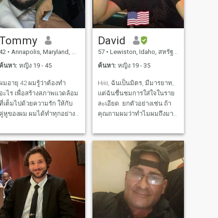
Tommy
David
42
•
Annapolis, Maryland, สหรัฐอเมริกา
57
•
Lewiston, Idaho, สหรัฐอเมริกา
ค้นหา:
หญิง 19 - 45
ค้นหา:
หญิง 19 - 35
ผมอายุ 42 ผมรู้ว่าต้องทํา
Hiiii, ฉันเป็นมิตร, มีมารยาท,
อะไร เพื่อสร้างสภาพแวดล้อม
แต่ฉันชื่นชมการใส่ใจในราย
ที่เต็มไปด้วยความรัก ให้กับ
ละเอียด. ยกตัวอย่างเช่น ถ้า
คู่หูของผม ผมได้ทําทุกอย่างที่
คุณถามผมว่าทําไมผมถึงมาที่
สนุกสนานแล้ว ตอนนี้คู่หู เรา
นี่ ผมอาจจะบอกว่า คุณอ่าน
สอนกันและกัน และสร้าง
โปรไฟล์ผมหรือเปล่า? 😊👉
ครอบครัวด้วยกัน ฉันเป็นหนึ่ง
ฉันมาที่นี่อย่างจริงจัง ฉัน
กับธรรมชาติ ฉันรักการอยู่
ไม่ใช่นักเล่น หรือถ้าคุณถาม
กลางแจ้ง มีความมั่นคง
คุณมาจากไหน? ผมมาจาก
ทางการเงิน และเป็นเจ้าของ
แคลิฟอร์เนีย แต่อาศัยอยู่ใน
อสังหาริมทรัพย์ในเวอร์จิเนีย
ไอดาโฮ ถ้านายถาม มัน
และ หลังจากการหย่ากันอย่าง
หมายความว่านายอาจจะขี้
สงบและนับถือ ลูกชายของฉัน
เกียจเกินไปที่จะอ่านเรื่องนี้
2 คนอาศัยอยู่กับฉัน ผมเป็น
ผมเป็นเจ้าของบ้านใหญ่ ที่สวย