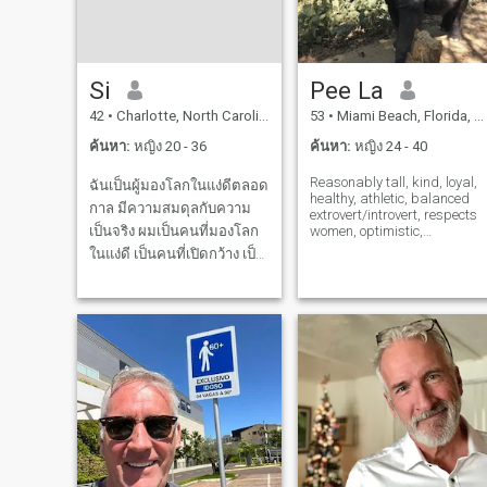
เคารพ และความสัมพันธ์ทาง
อารมณ์ และใครที่สนใจใน
การสร้างอะไรบางอย่างที่แท้
จริงด้วยกัน
Si
Pee La
42
•
Charlotte, North Carolina, สหรัฐอเมริกา
53
•
Miami Beach, Florida, สหรัฐอเมริกา
ค้นหา:
หญิง 20 - 36
ค้นหา:
หญิง 24 - 40
Reasonably tall, kind, loyal,
ฉันเป็นผู้มองโลกในแง่ดีตลอด
healthy, athletic, balanced
กาล มีความสมดุลกับความ
extrovert/introvert, respects
เป็นจริง ผมเป็นคนที่มองโลก
women, optimistic,
resourceful, funny,
ในแง่ดี เป็นคนที่เปิดกว้าง เป็น
responsible, playful, and
คนที่ชอบการผจญภัย เป็นคน
culturally aware gentleman.
Searching for a fit, funny,
ที่สนุกสนาน ฉันมีอารมณ์ขัน
marriage minded woman
ที่ดีเมื่อเหมาะสม ฉันสุขภาพดี
who is especially k
และมีร่างกายแข็งแรง
ขอบคุณพระเจ้า ฉันพยายาม
อย่างต่อเนื่องที่จะก้าวหน้าใน
ทุกๆ ด้านของชีวิตของฉัน ฉัน
สนุกกับสิ่งง่ายๆ รวมไปถึงสิ่ง
ดีๆ ในชีวิต มองหาเพื่อน และ
อาจจะเป็นคนที่พิเศษ