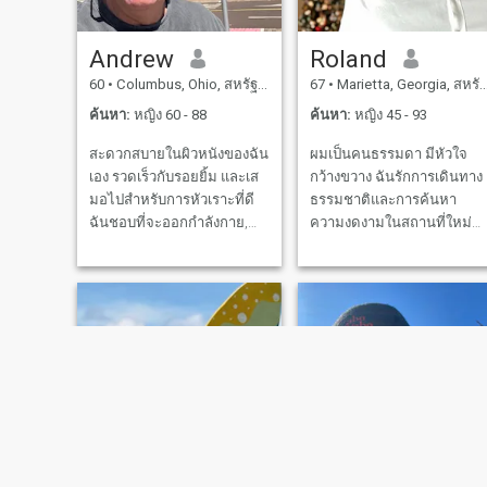
Andrew
Roland
60
•
Columbus, Ohio, สหรัฐอเมริกา
67
•
Marietta, Georgia, สหรัฐอเมริกา
ค้นหา:
หญิง 60 - 88
ค้นหา:
หญิง 45 - 93
สะดวกสบายในผิวหนังของฉัน
ผมเป็นคนธรรมดา มีหัวใจ
เอง รวดเร็วกับรอยยิ้ม และเส
กว้างขวาง ฉันรักการเดินทาง
มอไปสําหรับการหัวเราะที่ดี
ธรรมชาติและการค้นหา
ฉันชอบที่จะออกกําลังกาย,
ความงดงามในสถานที่ใหม่
สํารวจสถานที่ใหม่, และหา
ไม่ว่าจะเป็นการเดินบนเส้น
อาหารที่ดีที่สุดทุกที่ที่ฉันไป.
ทางที่เงียบสงบ การว่ายน้ําใต้
ฉันเชื่อว่าชีวิตจะดีขึ้นเมื่อมัน
ดวงอาทิตย์ หรือการวิ่งไกล
ถูกแบ่งปัน ไม่ว่าจะเป็นการ
เพื่อ ฉันให้ความสําคัญกับ
ออกเดทในคืนนั้น การออก
ความซื่อสัตย์ ความดี และ
เที่ยวแบบอัธยาศัย หรือเพียง
ความสัมพันธ์ที่แท้จริง ฉันมา
แค่การสนทนาที่ดี ไม่ใช่ที่นี่
ที่นี่หวังที่จะพบกับผู้หญิง ที่
เพื่อดราม่า หรือความกดดัน
ชื่นชมความซื่อสัตย์ ความ
เพียงแค่ความสัมพันธ์ที่แท้
หัวเราะ และสร้างสิ่งที่มีความ
จริง และช่วงเวลาที่สนุกสนาน
หมายด้วยกัน
กับใครบางคน ที่ไม่เอาชีวิต