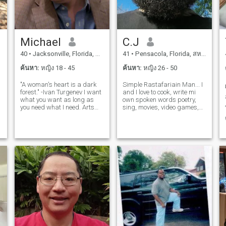
Michael
C.J
40
•
Jacksonville, Florida, สหรัฐอเมริกา
41
•
Pensacola, Florida, สหรัฐอเมริกา
ค้นหา:
หญิง 18 - 45
ค้นหา:
หญิง 26 - 50
"A woman's heart is a dark
Simple Rastafariain Man... I
forest." -Ivan Turgenev I want
and I love to cook, write mi
what you want as long as
own spoken words poetry,
you need what I need. Arts
sing, movies, video games,
and humanities. And cats.
pool, darts just to name a
That's what I'm all about!
few. Looking for mi own
Aspiring to be World's
village yes the team!!!! To
number one cat daddy! For
simply build a foundation
friends and romance I
from the ground up!!!! This is
require ki
not