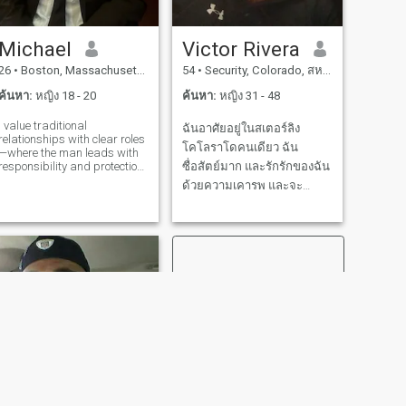
พ่อจริงๆ ผมหวังว่าคุณจะโอเค
กว่านี้ สร้างในปี 2018 มันมี
กับเรื่องนี้ และอยากมีลูกอีก
มูลค่าเกือบ 1 ล้าน แต่ฉัน
Michael
Victor Rivera
หลายคน ถ้าภรรยาผม
อยากขายมัน และย้ายไปแอริ
26
•
Boston, Massachusetts, สหรัฐอเมริกา
54
•
Security, Colorado, สหรัฐอเมริกา
ต้องการ ฉันวางแผนที่จะ
โซน่า เพราะนี่แหละ ที่ฉันใช้
อัพเกรดเร็วๆนี้
เวลาเรียนมหาลัย จบเรื่องที่จะ
ค้นหา:
หญิง 18 - 20
ค้นหา:
หญิง 31 - 48
คุยกันแล้ว อืม ฉันเป็นนักกีฬา
I value traditional
ฉันอาศัยอยู่ในสเตอร์ลิง
เก่า? ยังไม่รู้สึกเลย 😁🙏 ฉัน
relationships with clear roles
โคโลราโดคนเดียว ฉัน
ออกกําลังกายทุกวัน และมีวิถี
—where the man leads with
responsibility and protection,
ซื่อสัตย์มาก และรักรักของฉัน
ชีวิตที่สุขภาพดี (หมายถึงฉัน
and the woman brings
ด้วยความเคารพ และจะ
กินอาหารที่มีสุขภาพดี และ
femininity, warmth, and
เคารพอารมณ์และรักทุก
loyalty into the home. I believe
นอนหลับพอ) ผมเป็นนักการ
a strong marriage is built on
วินาทีที่เราอยู่ด้วยกัน ฉันใช้
ตลาดดิจิตอล และอาศัยอยู่
trust, respect, emotional
ชีวิตด้วยประกันสังคมใน
บ้าน ฉันกําลังมองหาอะไร?
closeness
สหรัฐอเมริกา ฉันเป็นคนดีใจ
เคมี สองม้า "ผู้" กําลังพูดคุย
ดูแลคนแท้ที่รู้ว่าจะรักเพียง
กันในสนาม คนหนึ่งถามว่า "พี่
คุณ ❤️
ชาย ทําไมมนุษย์ถึงหลอกลวง
ด้วยการพูดว่า "เฮ้ สาวน้อย"
เหมือนเรากําลังยืนอยู่ที่นี่รอที่
จะได้รับอาหาร? อีกคนบอกว่า
ผ่อนคลายเถอะ อย่างน้อยพวก
เขาไม่ตรวจฟันเรา ก่อนที่จะ