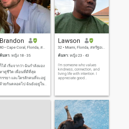
ความรัก และวิถีชีวิตที่สร้าง
ขึ้นบนความสําเร็จและความ
มองหาใครสักคนที่แท้ มีคลาส
และเปิดกว้าง เพื่อสร้างช่วง
เวลาที่ไม่มีวันลืมด้วยกัน
Brandon
Lawson
40
•
Cape Coral, Florida, สหรัฐอเมริกา
32
•
Miami, Florida, สหรัฐอเมริกา
ค้นหา:
หญิง 18 - 35
ค้นหา:
หญิง 23 - 43
I’m someone who values
ก็ได้ เริ่มจากว่า ฉันกําลังมอง
kindness, connection, and
หาคู่ชีวิต เพื่อนที่ดีที่สุด
living life with intention. I
ภรรยา และใครสักคนที่จะอยู่
appreciate good
conversations, quiet
ด้วยกันตลอดไป ฉันยังอยู่ใน
moments, and the simple
เรือนจํารัฐบาล ใช่ ผมรู้ว่ามัน
things that make a day feel
meaningful. I’m always
ทําให้เรื่องยุ่งยาก ฉันอยู่ในคุก
growing, always learning,
เพราะสิ่งที่ฉันไม่ได้ทํา (ข้อหา
and always trying to show
โกง / ยาเสพติด) และฉัน
up with
ยอมรับความผิดเพื่อปกป้อง
ภรรยาของฉันจาก ถูกจับกุม
และเธอก็ทิ้งฉัน หลังจากที่ฉัน