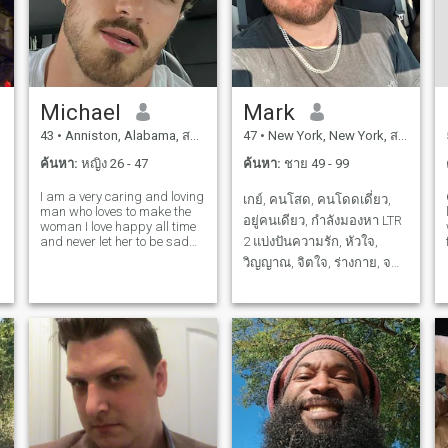
Michael
Mark
43
•
Anniston, Alabama, สหรัฐอเมริกา
47
•
New York, New York, สหรัฐอเมริกา
ค้นหา:
หญิง 26 - 47
ค้นหา:
ชาย 49 - 99
I am a very caring and loving
เกย์, คนโสด, คนโดดเดี่ยว,
man who loves to make the
อยู่คนเดียว, กําลังมองหา LTR
woman I love happy all time
and never let her to be sad
2 แบ่งปันความรัก, หัวใจ,
even for a second, and
วิญญาณ, จิตใจ, ร่างกาย, จ
always want to protect her
ไม่มีการละครหรือเกมส์ใด ๆ.
from every slightest hurt and
always fill her day and night
ฉันต้องการความสัมพันธ์ที่
with laughter and joy😘💓
บ
จริงจัง ที่จะนําไปสู่การ
แต่งงาน ถ้าเคมีถูกต้อง เกมส์
ละคร ล้อเลียน โกหก โกง
ขโมย นักพนัน นักขุดทอง