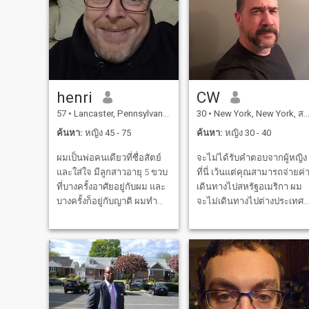
ไว้ว่า ผมรู้จักทุกการโกงใน
หนังสือ โปรดอย่าเสียเวลาเรา
ทั้งคู่ ในการพยายามดึง
นักโทษสเปนของคุณ
โครงการ Ponzi หรือไพรัมิด
ถ้าคุณพยายามโกง ในขณะที่
henri
CW
ทํางานให้กับใครบางคน คุณ
57
•
Lancaster, Pennsylvania, สหรัฐอเมริกา
30
•
New York, New York, สหรัฐอเมริกา
คือคนที่ถูกโกง ออกไปจากที่นี่
ซะ! - ไม่! โชคดีและความ
ค้นหา:
หญิง 45 - 75
ค้นหา:
หญิง 30 - 40
ปรารถนาที่ดีที่สุด
ผมเป็นพ่อคนเดียวที่ซื่อสัตย์
จะไม่ได้รับคําตอบจากผู้หญิง
และใส่ใจ มีลูกสาวอายุ 5 ขวบ
ที่นี่ เว้นแต่คุณสามารถจ่ายค่
ที่บางครั้งอาศัยอยู่กับผม และ
เดินทางไปสหรัฐอเมริกา ผม
บางครั้งก็อยู่กับญาติ ผมทํา
จะไม่เดินทางไปต่างประเทศ
งานเป็นวิศวกรทางเรือ
เพื่อพบคุณ คุณต้องการความ
ฝันอเมริกัน กับวิถีชีวิตของ
อเมริกา กับผู้ชายในความฝัน
ของคุณ ส่วนที่เหลือผมจะ
จัดการเอง โชคดีกับนักโกงทุ
คนที่นี่!