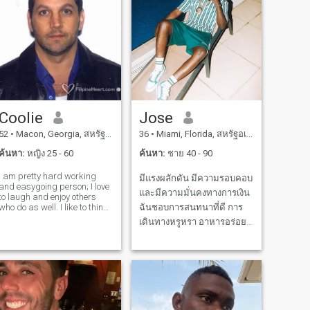
Coolie
Jose
52
•
Macon, Georgia, สหรัฐอเมริกา
36
•
Miami, Florida, สหรัฐอเมริกา
ค้นหา:
หญิง 25 - 60
ค้นหา:
ชาย 40 - 90
I am pretty hard working
มีแรงผลักดัน มีความรอบคอบ
and easygoing person; I love
และมีความมั่นคงทางการเงิน
to laugh and enjoy others
who do as well. I like to think
ฉันชอบการสนทนาที่ดี การ
of myself as a thoughtful,
เดินทางหรูหรา อาหารอร่อย
genuine, and funny person. I
และความสัมพันธ์ที่มีความ
like to learn about new things
and expose myself to all
หมาย กับผู้ชายที่มั่นใจ ที่รู้ว่า
types of activities and in
พวกเขาต้องการอะไร มีความ
ทะเยอทะยานโดยธรรมชาติ
ผ่อนคลายในส่วนตัว ฉันให้
ความสําคัญกับความซื่อสัตย์