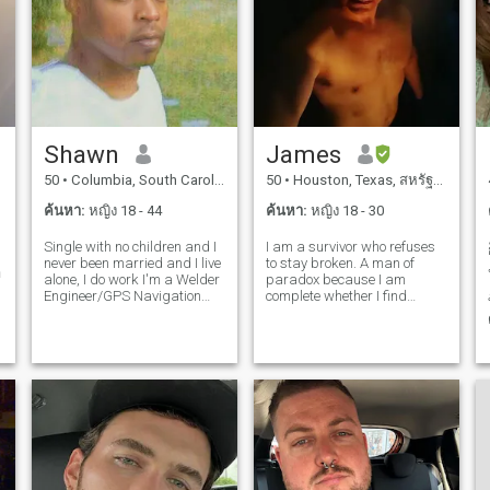
กรุณาช่วยฉัน.
Shawn
James
50
•
Columbia, South Carolina, สหรัฐอเมริกา
50
•
Houston, Texas, สหรัฐอเมริกา
ค้นหา:
หญิง 18 - 44
ค้นหา:
หญิง 18 - 30
Single with no children and I
I am a survivor who refuses
never been married and I live
to stay broken. A man of
า
alone, I do work I'm a Welder
paradox because I am
Engineer/GPS Navigation
complete whether I find
Technician, I'm very
someone here or not. I design
affectionate, and very
new systems. I serve as
compassionate, and very
mirror and light, and it's
romantic, I'm loyal and
likely why I walk alone at
trustworthy and very
times. I believe in redemption,
respectful, plus I know
love that en
ก