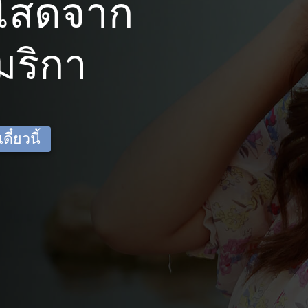
โสดจาก
มริกา
ี๋ยวนี้