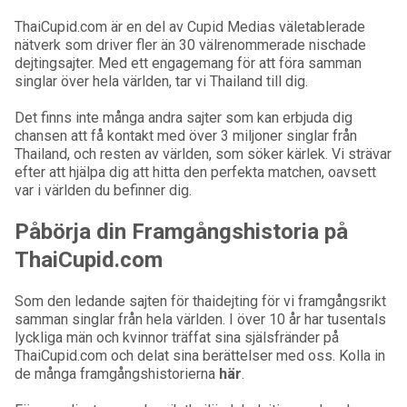
ThaiCupid.com är en del av Cupid Medias väletablerade
nätverk som driver fler än 30 välrenommerade nischade
dejtingsajter. Med ett engagemang för att föra samman
singlar över hela världen, tar vi Thailand till dig.
Det finns inte många andra sajter som kan erbjuda dig
chansen att få kontakt med över 3 miljoner singlar från
Thailand, och resten av världen, som söker kärlek. Vi strävar
efter att hjälpa dig att hitta den perfekta matchen, oavsett
var i världen du befinner dig.
Påbörja din Framgångshistoria på
ThaiCupid.com
Som den ledande sajten för thaidejting för vi framgångsrikt
samman singlar från hela världen. I över 10 år har tusentals
lyckliga män och kvinnor träffat sina själsfränder på
ThaiCupid.com och delat sina berättelser med oss. Kolla in
de många framgångshistorierna
här
.