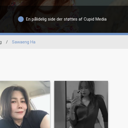
En pålidelig side der støttes af Cupid Media
g
/
Sawaeng Ha