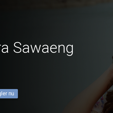
fra Sawaeng
ler nu