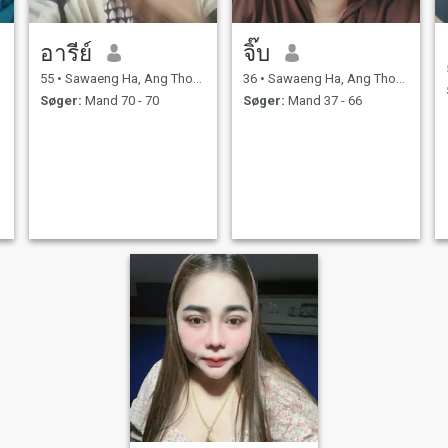
อารีย์
จิ๊บ
55
•
Sawaeng Ha, Ang Thong, Thailand
36
•
Sawaeng Ha, Ang Thong, Thailand
Søger:
Mand 70 - 70
Søger:
Mand 37 - 66