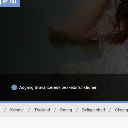
ler nu
Adgang til avancerede beskedsfunktioner
/
Kvinder
/
Thailand
/
Dating
/
Beliggenhed
/
Chiang