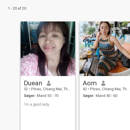
1 - 20 af 20
Duean
Aom
52
•
Phrao, Chiang Mai, Thailand
42
•
Phrao, Chiang Mai, Thailand
Søger:
Mand 55 - 70
Søger:
Mand 40 - 60
I'm a good lady.