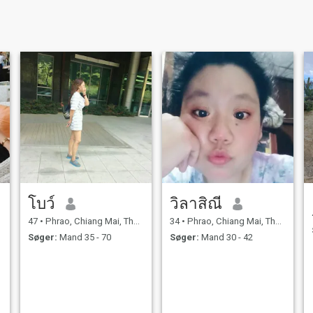
โบว์
วิลาสิณี
47
•
Phrao, Chiang Mai, Thailand
34
•
Phrao, Chiang Mai, Thailand
Søger:
Mand 35 - 70
Søger:
Mand 30 - 42