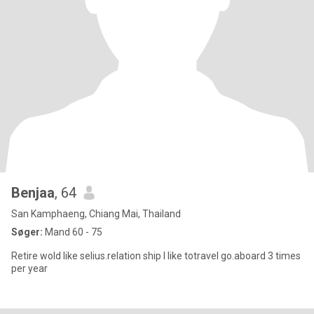
Benjaa
, 64
San Kamphaeng, Chiang Mai, Thailand
Søger:
Mand 60 - 75
Retire wold like​ selius.relation ship I​ ​like​ ​to​travel​ go.​aboard 3​ time​s​
per year