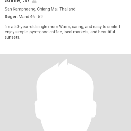
Annie
, 50
San Kamphaeng, Chiang Mai, Thailand
Søger:
Mand 46 - 59
I’m a 50-year-old single mom.Warm, caring, and easy to smile. I
enjoy simple joys—good coffee, local markets, and beautiful
sunsets.