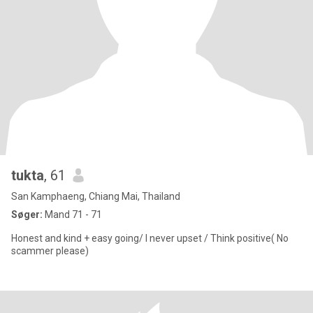
่tukta
, 61
San Kamphaeng, Chiang Mai, Thailand
Søger:
Mand 71 - 71
Honest and kind + easy going/ I never upset / Think positive( No
scammer please)