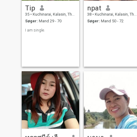
Tip
npat
35
•
Kuchinarai, Kalasin, Thailand
38
•
Kuchinarai, Kalasin, Thailand
Søger:
Mand 29 - 70
Søger:
Mand 50 - 72
I am single.