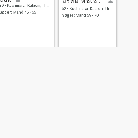
อรทัย ฟิชเชอร์
39
•
Kuchinarai, Kalasin, Thailand
52
•
Kuchinarai, Kalasin, Thailand
Søger:
Mand 45 - 65
Søger:
Mand 59 - 70
NÆSTE
Nee
52
•
Kuchinarai, Kalasin, Thailand