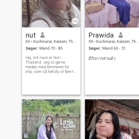
nut
Prawida
65
•
Kuchinarai, Kalasin, Thailand
59
•
Kuchinarai, Kalasin, Thailand
Søger:
Mand 70 - 85
Søger:
Mand 63 - 72
Hej, mit navn er Nut i
มีกิจการส่วนตัว
Thailand. Jeg vil gerne
mødes med lemmeren for
shp, som så hefully vil føre til
en langsigtet forpligtelse.
Jeg er en thai, der er god,
selvom du er interfeed i at
lære mig at kende og et
forhold thailandske venner
med venner. Du er
velkommen til at kontakte os