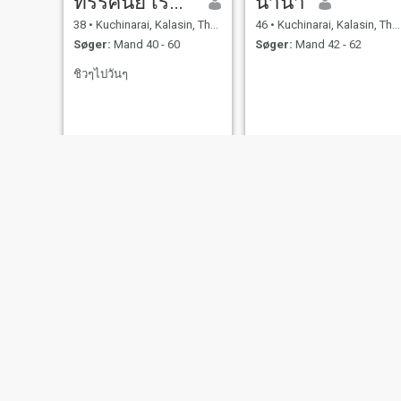
ทรรศนีย์ เรืองศรี
นานา
38
•
Kuchinarai, Kalasin, Thailand
46
•
Kuchinarai, Kalasin, Thailand
Søger:
Mand 40 - 60
Søger:
Mand 42 - 62
ชิวๆไปวันๆ
Nan
Nasruang
28
•
Kuchinarai, Kalasin, Thailand
47
•
Kuchinarai, Kalasin, Thailand