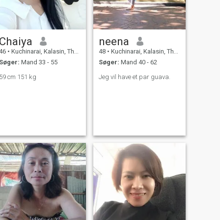
Chaiya
neena
46
•
Kuchinarai, Kalasin, Thailand
48
•
Kuchinarai, Kalasin, Thailand
Søger:
Mand 33 - 55
Søger:
Mand 40 - 62
59 cm 151 kg
Jeg vil have et par guava.