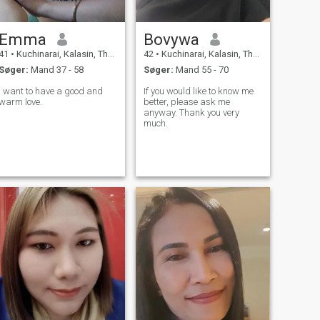
Emma
Bovywa
41
•
Kuchinarai, Kalasin, Thailand
42
•
Kuchinarai, Kalasin, Thailand
Søger:
Mand 37 - 58
Søger:
Mand 55 - 70
I want to have a good and
If you would like to know me
warm love.
better, please ask me
anyway. Thank you very
much.