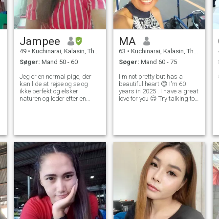
Jampee
MA
49
•
Kuchinarai, Kalasin, Thailand
63
•
Kuchinarai, Kalasin, Thailand
Søger:
Mand 50 - 60
Søger:
Mand 60 - 75
Jeg er en normal pige, der
I'm not pretty but has a
kan lide at rejse og se og
beautiful heart 😊 I'm 60
ikke perfekt og elsker
years in 2025 . I have a great
naturen og leder efter en
love for you 😊 Try talking to
langsigtet kæreste ikke spille
me Then you'll see that I'm
spil.
really talking.