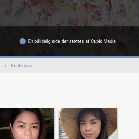
En pålidelig side der støttes af Cupid Media
/
Kuchinarai