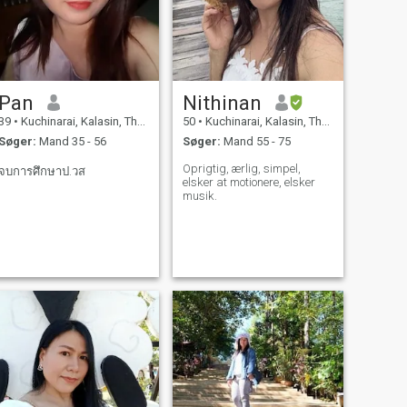
Pan
Nithinan
39
•
Kuchinarai, Kalasin, Thailand
50
•
Kuchinarai, Kalasin, Thailand
Søger:
Mand 35 - 56
Søger:
Mand 55 - 75
Oprigtig, ærlig, simpel,
จบการศึกษาป.วส
elsker at motionere, elsker
musik.