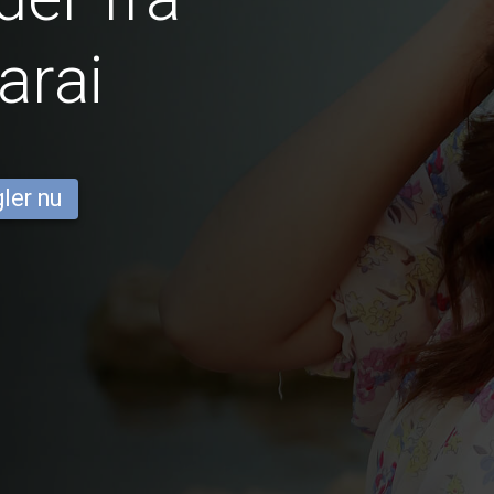
arai
ler nu