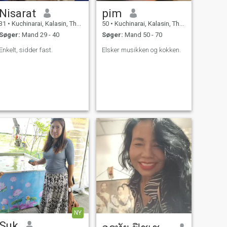
Nisarat
pim
31
•
Kuchinarai, Kalasin, Thailand
50
•
Kuchinarai, Kalasin, Thailand
Søger:
Mand 29 - 40
Søger:
Mand 50 - 70
Enkelt, sidder fast.
Elsker musikken og kokken.
NY
Suk