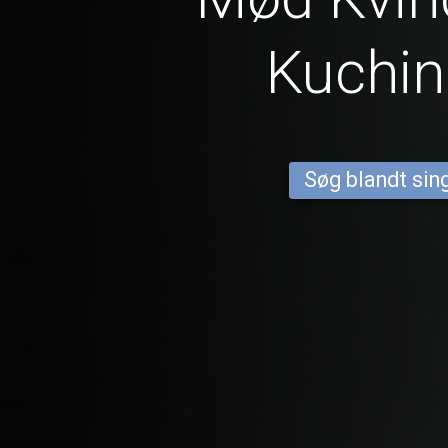
Kuchin
Søg blandt sing