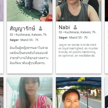
Nabi
สัญญารักษ์
55
•
Kuchinarai, Kalasin, Thailand
53
•
Kuchinarai, Kalasin, Thailand
Søger:
Mand 55 - 70
Søger:
Mand 55 - 75
Jeg er en seriøs kvinde med
ฉันเป็นผู้หญิงธรรมดาไม่สวย
en loyal kærlighed, en munter
kvinde, en positiv tænkning,
แต่ฉันเป็นคนขยันไม่ยอมแพ้
en optimist, en medfølende
ง่ายๆทำงานได้ทุกอย่างเพราะ
person, en meget romantisk
person, kan lide at lytte til
ฉันเกิดมาต้องสู้ๆๆเพื่อครบ
musik, spille sport, udøve og
ครัวของฉัน
rejse verden rundt.