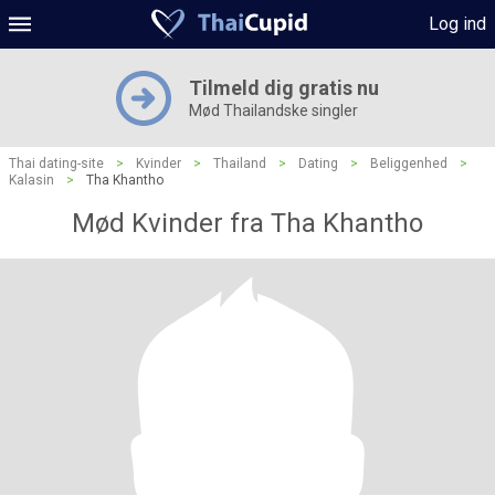
Log ind
Tilmeld dig gratis nu
Mød Thailandske singler
Thai dating-site
>
Kvinder
>
Thailand
>
Dating
>
Beliggenhed
>
Kalasin
>
Tha Khantho
Mød Kvinder fra Tha Khantho