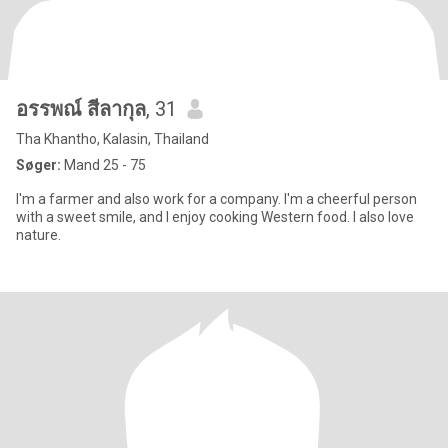
อรรพณ์ สีลากุล
, 31
Tha Khantho, Kalasin, Thailand
Søger:
Mand 25 - 75
I'm a farmer and also work for a company. I'm a cheerful person
with a sweet smile, and I enjoy cooking Western food. I also love
nature.