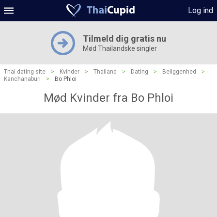
Log ind
Tilmeld dig gratis nu
Mød Thailandske singler
Thai dating-site
>
Kvinder
>
Thailand
>
Dating
>
Beliggenhed
>
Kanchanaburi
>
Bo Phloi
Mød Kvinder fra Bo Phloi