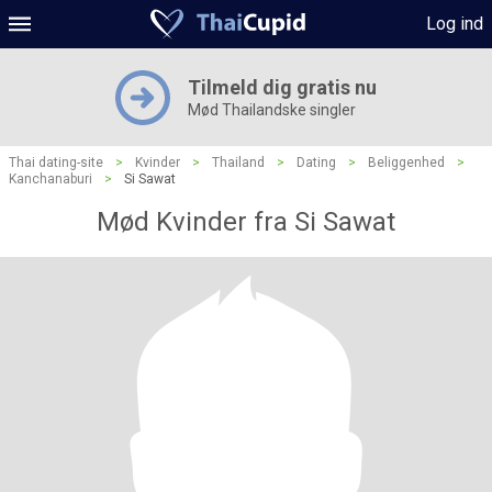
Log ind
Tilmeld dig gratis nu
Mød Thailandske singler
Thai dating-site
>
Kvinder
>
Thailand
>
Dating
>
Beliggenhed
>
Kanchanaburi
>
Si Sawat
Mød Kvinder fra Si Sawat