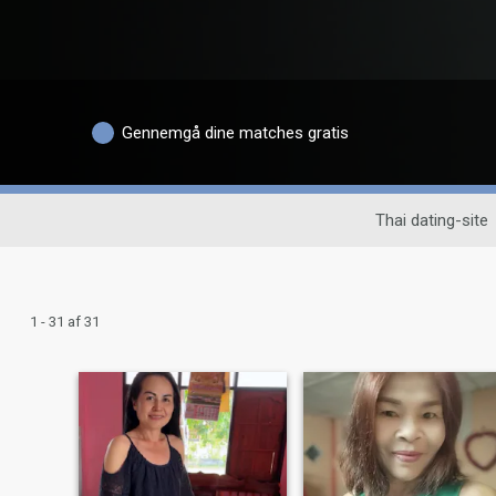
Gennemgå dine matches gratis
Thai dating-site
1 - 31 af 31