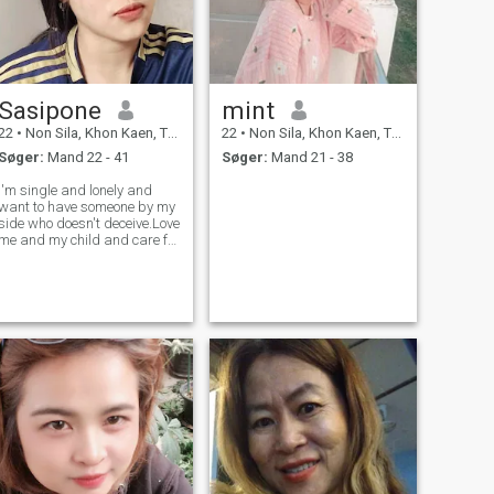
Sasipone
mint
22
•
Non Sila, Khon Kaen, Thailand
22
•
Non Sila, Khon Kaen, Thailand
Søger:
Mand 22 - 41
Søger:
Mand 21 - 38
I'm single and lonely and
want to have someone by my
side who doesn't deceive.Love
me and my child and care for
me.