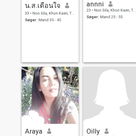
annni
น.ส.เตือนใจ
23
•
Non Sila, Khon Kaen, Thailand
33
•
Non Sila, Khon Kaen, Thailand
Søger:
Mand 25 - 55
Søger:
Mand 35 - 45
Araya
Oilly