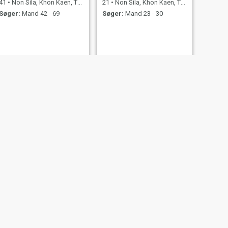
41
•
Non Sila, Khon Kaen, Thailand
21
•
Non Sila, Khon Kaen, Thailand
Søger:
Mand 42 - 69
Søger:
Mand 23 - 30