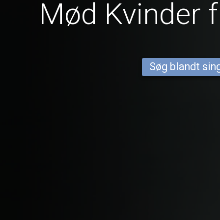
Mød Kvinder f
Søg blandt sing