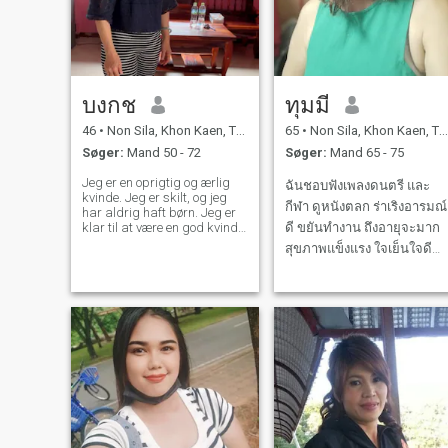
บงกช
ทุมมี
46
•
Non Sila, Khon Kaen, Thailand
65
•
Non Sila, Khon Kaen, Thailand
Søger:
Mand 50 - 72
Søger:
Mand 65 - 75
Jeg er en oprigtig og ærlig
ฉันชอบฟังเพลงดนตรี และ
kvinde. Jeg er skilt, og jeg
กีฬา ดูหนังตลก ร่าเริงอารมณ์
har aldrig haft børn. Jeg er
klar til at være en god kvinde
ดี ขยันทำงาน ถึงอายุจะมาก
for dig. Jeg er klar til at være
สุขภาพแข็งแรง ใจเย็นใจดี
ved din side i alderdommen
ด้วย ชอบการเดินทาง เรียบ
og leve vores liv med
oprigtighed, ærlighed og
ง่าย คิดบวก ฉันชอบเต้นรำ รัก
dyd. Jeg er en positiv, blid,
ธรรมชาติที่สวยงาม
venlig og glad kvinde. Jeg er
ikke kommet for at finde en
rig mand, jeg er ikke her for
at spille spil. Jeg hader
løgne og bedrag. Jeg vil
møde en mand, nogen jeg
kan være sammen med,
nogen at holde min hånd og
gå sammen med. - For evigt.