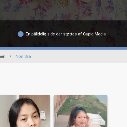
En pålidelig side der støttes af Cupid Media
aen
/
Non Sila