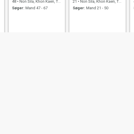
48
•
Non Sila, Khon Kaen, Thailand
21
•
Non Sila, Khon Kaen, Thailand
Søger:
Mand 47 - 67
Søger:
Mand 21 - 50
ขาว
53
•
Non Sila, Khon Kaen, Thailand