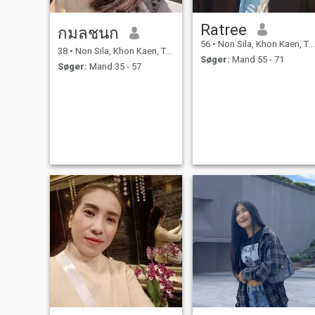
Ratree
กมลชนก
56
•
Non Sila, Khon Kaen, Thailand
38
•
Non Sila, Khon Kaen, Thailand
Søger:
Mand 55 - 71
Søger:
Mand 35 - 57