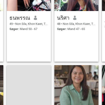
ธนพรรณ
นริศา
49
•
Non Sila, Khon Kaen, Thailand
48
•
Non Sila, Khon Kaen, Thailand
Søger:
Mand 50 - 67
Søger:
Mand 47 - 65