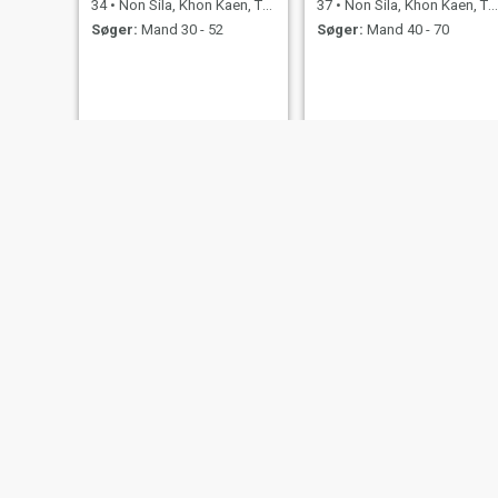
34
•
Non Sila, Khon Kaen, Thailand
37
•
Non Sila, Khon Kaen, Thailand
Søger:
Mand 30 - 52
Søger:
Mand 40 - 70