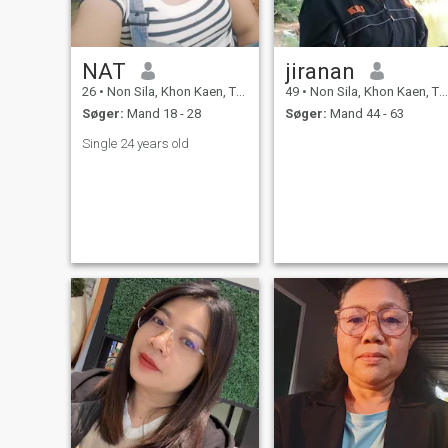
- Ja, for evigt.
NAT
jiranan
26
•
Non Sila, Khon Kaen, Thailand
49
•
Non Sila, Khon Kaen, Thailand
Søger:
Mand 18 - 28
Søger:
Mand 44 - 63
Single 24 years old