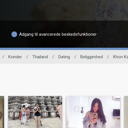
Adgang til avancerede beskedsfunktioner
/
Kvinder
/
Thailand
/
Dating
/
Beliggenhed
/
Khon K