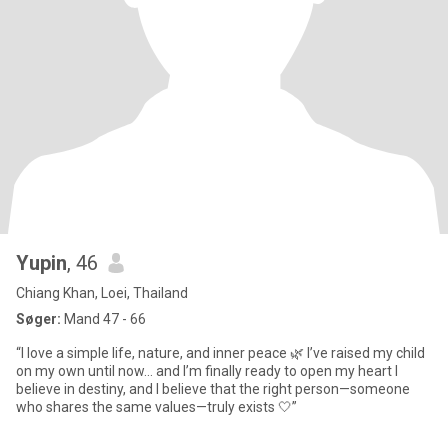
Yupin
, 46
Chiang Khan, Loei, Thailand
Søger:
Mand 47 - 66
“I love a simple life, nature, and inner peace 🌿 I’ve raised my child
on my own until now… and I’m finally ready to open my heart I
believe in destiny, and I believe that the right person—someone
who shares the same values—truly exists 🤍”