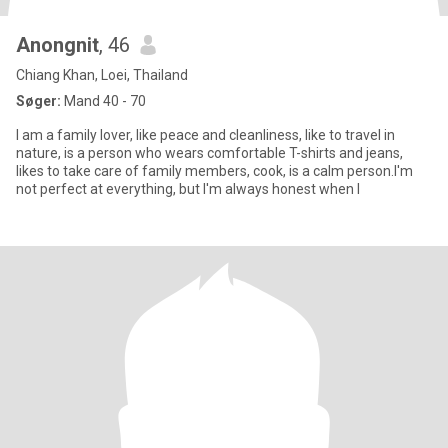
Anongnit
, 46
Chiang Khan, Loei, Thailand
Søger:
Mand 40 - 70
I am a family lover, like peace and cleanliness, like to travel in
nature, is a person who wears comfortable T-shirts and jeans,
likes to take care of family members, cook, is a calm person.I'm
not perfect at everything, but I'm always honest when I