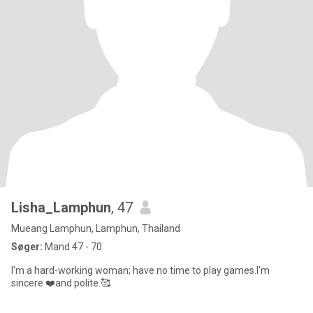
Lisha_Lamphun
, 47
Mueang Lamphun, Lamphun, Thailand
Søger:
Mand 47 - 70
I'm a hard-working woman; have no time to play games.I'm
sincere ❤️and polite.🥰