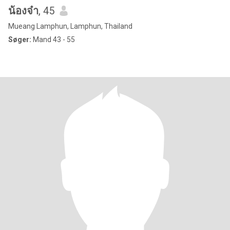
น้องจ๋า
, 45
Mueang Lamphun, Lamphun, Thailand
Søger:
Mand 43 - 55