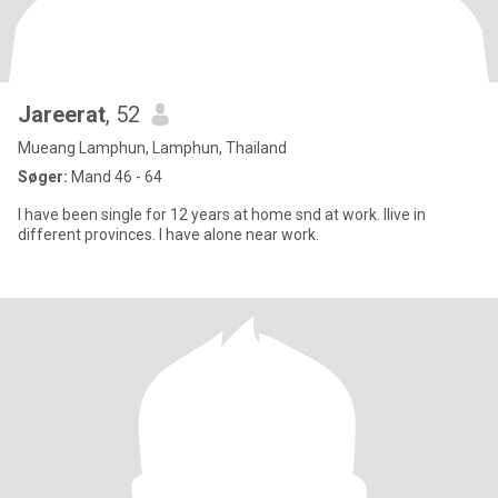
Jareerat
, 52
Mueang Lamphun, Lamphun, Thailand
Søger:
Mand 46 - 64
I have been single for 12 years at home snd at work. Ilive in
different provinces. I have alone near work.