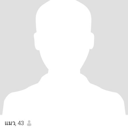
แมว
, 43