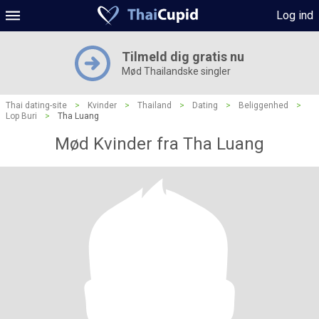
Log ind
Tilmeld dig gratis nu
Mød Thailandske singler
Thai dating-site
>
Kvinder
>
Thailand
>
Dating
>
Beliggenhed
>
Lop Buri
>
Tha Luang
Mød Kvinder fra Tha Luang