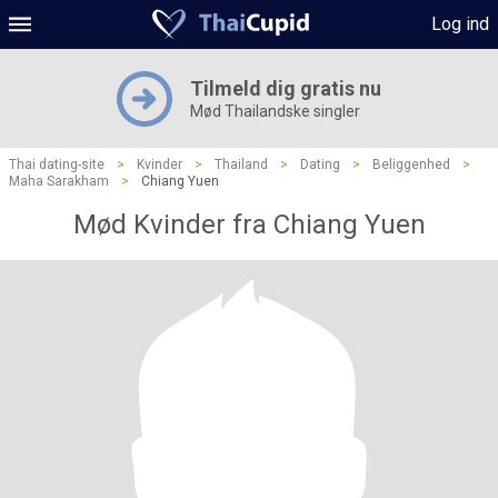
Log ind
Tilmeld dig gratis nu
Mød Thailandske singler
Thai dating-site
>
Kvinder
>
Thailand
>
Dating
>
Beliggenhed
>
Maha Sarakham
>
Chiang Yuen
Mød Kvinder fra Chiang Yuen