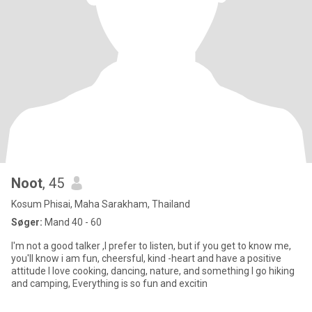
Noot
, 45
Kosum Phisai, Maha Sarakham, Thailand
Søger:
Mand 40 - 60
I'm not a good talker ,I prefer to listen, but if you get to know me,
you'll know i am fun, cheersful, kind -heart and have a positive
attitude I love cooking, dancing, nature, and something I go hiking
and camping, Everything is so fun and excitin