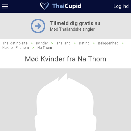
Log ind
Tilmeld dig gratis nu
Mød Thailandske singler
Thai dating-site
>
Kvinder
>
Thailand
>
Dating
>
Beliggenhed
>
Nakhon Phanom
>
Na Thom
Mød Kvinder fra Na Thom