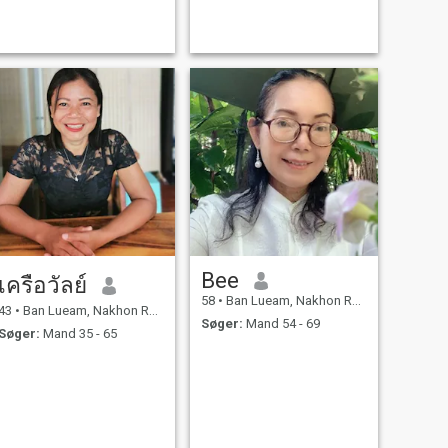
Bee
เครือวัลย์
58
•
Ban Lueam, Nakhon Ratchasima, Thailand
43
•
Ban Lueam, Nakhon Ratchasima, Thailand
Søger:
Mand 54 - 69
Søger:
Mand 35 - 65