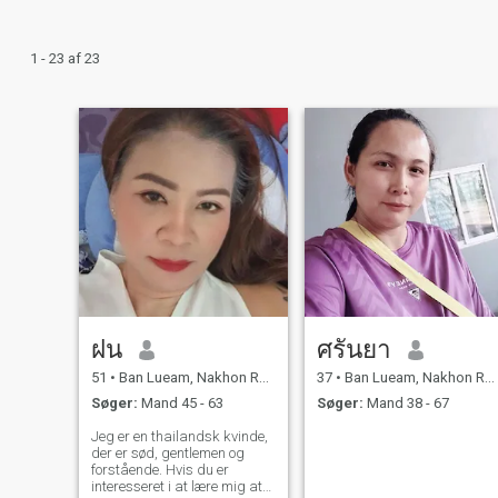
1 - 23 af 23
ฝน
ศรันยา
51
•
Ban Lueam, Nakhon Ratchasima, Thailand
37
•
Ban Lueam, Nakhon Ratchasima, Thailand
Søger:
Mand 45 - 63
Søger:
Mand 38 - 67
Jeg er en thailandsk kvinde,
der er sød, gentlemen og
forstående. Hvis du er
interesseret i at lære mig at