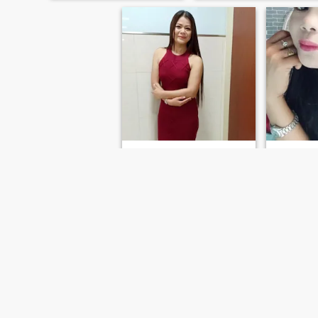
เครือวัลย์
สุภาพ
44
•
Ban Lueam, Nakhon Ratchasima, Thailand
50
•
Ban Lueam, 
Søger:
Mand 39 - 58
Søger:
Man
โรเมนติก
FØRSTE
TIDLIGERE