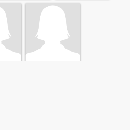
Rungarun
sima, Thailand
49
•
Ban Lueam, Nakhon Ratchasima, Thailand
 55
Søger:
Mand 44 - 63
NÆSTE
SIDSTE