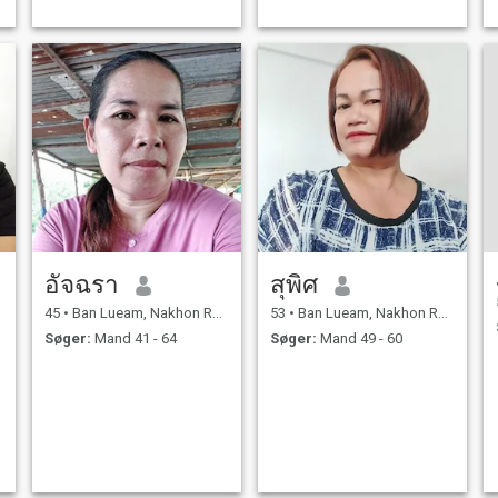
อัจฉรา
สุพิศ
45
•
Ban Lueam, Nakhon Ratchasima, Thailand
53
•
Ban Lueam, Nakhon Ratchasima, Thailand
Søger:
Mand 41 - 64
Søger:
Mand 49 - 60