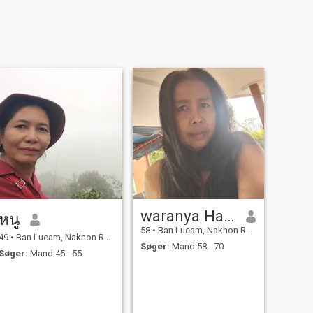
waranya Hansen
หนู
58
•
Ban Lueam, Nakhon Ratchasima, Thailand
49
•
Ban Lueam, Nakhon Ratchasima, Thailand
Søger:
Mand 58 - 70
Søger:
Mand 45 - 55