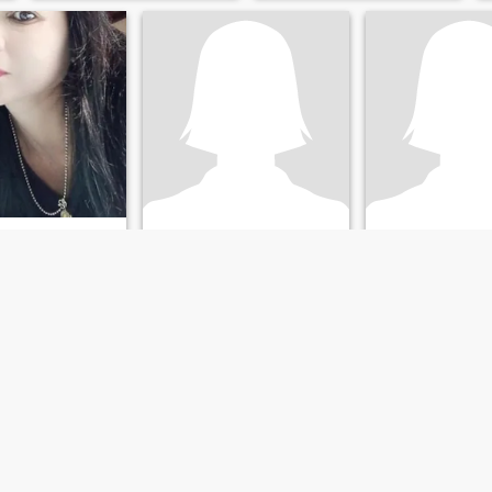
Rungthipha
Chok
ร
18
•
Ban Lueam, Nakhon Ratchasima, Thailand
37
•
Ban Lueam, Nakhon Ratcha
Nakhon Ratchasima, Thailand
Søger:
Mand 18 - 20
Søger:
Mand 33 -
d 44 - 62
และอ่อนโยน