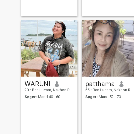
kende og udvikle et forhold til
en omsorgsperson, er jeg en
thailandsk kvinde, der er
sød, givet og forstående.
Hvis du er interesseret i at
lære mig at kende og udvikle
et forhold til en karriere i
Thai, Du er velkommen til at
kontakte os.
WARUNI
patthama
20
•
Ban Lueam, Nakhon Ratchasima, Thailand
55
•
Ban Lueam, Nakhon Ratchasima, Thailand
Søger:
Mand 40 - 60
Søger:
Mand 52 - 70