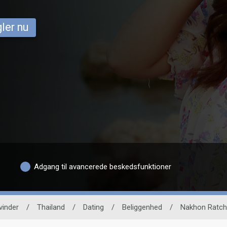
ler nu
Adgang til avancerede beskedsfunktioner
vinder
/
Thailand
/
Dating
/
Beliggenhed
/
Nakhon Ratc