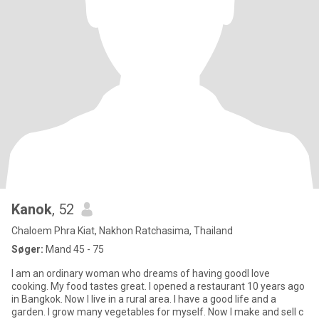
Kanok
, 52
Chaloem Phra Kiat, Nakhon Ratchasima, Thailand
Søger:
Mand 45 - 75
I am an ordinary woman who dreams of having goodI love
cooking. My food tastes great. I opened a restaurant 10 years ago
in Bangkok. Now I live in a rural area. I have a good life and a
garden. I grow many vegetables for myself. Now I make and sell c