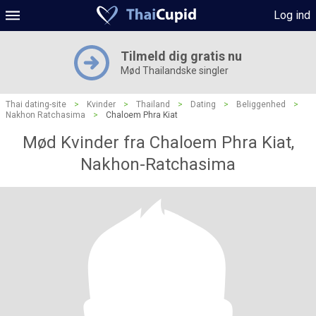
Log ind
Tilmeld dig gratis nu
Mød Thailandske singler
Thai dating-site
>
Kvinder
>
Thailand
>
Dating
>
Beliggenhed
>
Nakhon Ratchasima
>
Chaloem Phra Kiat
Mød Kvinder fra Chaloem Phra Kiat,
Nakhon-Ratchasima