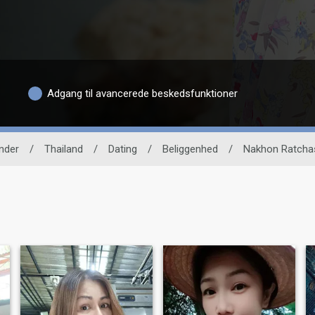
Adgang til avancerede beskedsfunktioner
nder
/
Thailand
/
Dating
/
Beliggenhed
/
Nakhon Ratcha