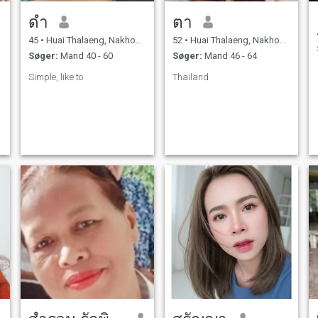
ดำ
ตา
45
•
Huai Thalaeng, Nakhon Ratchasima, Thailand
52
•
Huai Thalaeng, Nakhon Ratchasima, Thailand
Søger:
Mand 40 - 60
Søger:
Mand 46 - 64
Simple, like to
Thailand