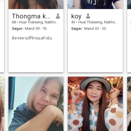
Thongma khongsanit
koy
68
•
Huai Thalaeng, Nakhon Ratchasima, Thailand
43
•
Huai Thalaeng, Nakhon Ratchasima, Thailand
Søger:
Mand 59 - 76
Søger:
Mand 33 - 55
มิตรสหายที่รักของตัวฉัน