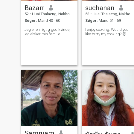
Bazarr
suchanan
52
•
Huai Thalaeng, Nakhon Ratchasima, Thailand
53
•
Huai Thalaeng, Nakhon Ratchasima, Thailand
Søger:
Mand 40 - 60
Søger:
Mand 51 - 69
Jeg er en rigtig god kvinde,
I enjoy cooking. Would you
jeg elsker min familie.
like to try my cooking? 😊
Samruam