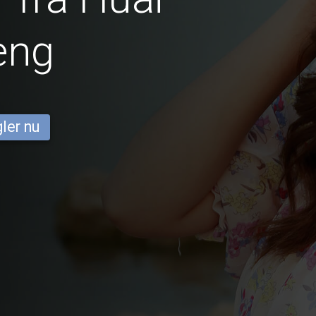
eng
ler nu