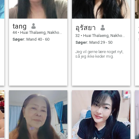
tang
อุรัสยา
44
•
Huai Thalaeng, Nakhon Ratchasima, Thailand
32
•
Huai Thalaeng, Nakhon Ratchasima, Thailand
Søger:
Mand 40 - 60
Søger:
Mand 29 - 50
Jeg vil gerne lære noget nyt,
så jeg ikke keder mig.