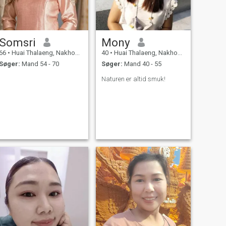
Somsri
Mony
66
•
Huai Thalaeng, Nakhon Ratchasima, Thailand
40
•
Huai Thalaeng, Nakhon Ratchasima, Thailand
Søger:
Mand 54 - 70
Søger:
Mand 40 - 55
Naturen er altid smuk!