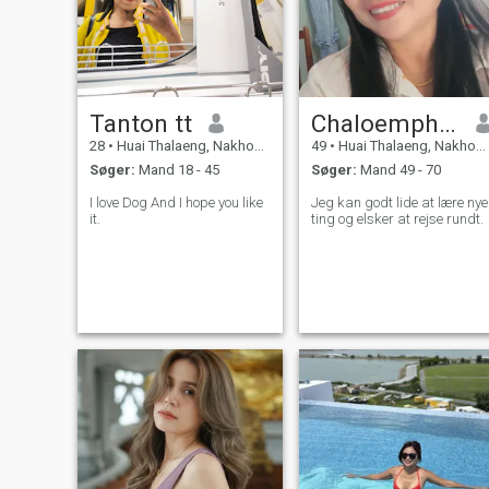
Tanton tt
Chaloemphon
28
•
Huai Thalaeng, Nakhon Ratchasima, Thailand
49
•
Huai Thalaeng, Nakhon Ratchasima, Thailand
Søger:
Mand 18 - 45
Søger:
Mand 49 - 70
I love Dog And I hope you like
Jeg kan godt lide at lære nye
it.
ting og elsker at rejse rundt.