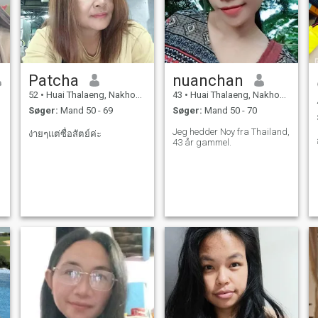
Patcha
nuanchan
52
•
Huai Thalaeng, Nakhon Ratchasima, Thailand
43
•
Huai Thalaeng, Nakhon Ratchasima, Thailand
Søger:
Mand 50 - 69
Søger:
Mand 50 - 70
Jeg hedder Noy fra Thailand,
ง่ายๆแต่ซื่อสัตย์ค่ะ
43 år gammel.