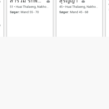
สำรวม รักพินิจ
สุรัญญา
51
•
Huai Thalaeng, Nakhon Ratchasima, Thailand
45
•
Huai Thalaeng, Nakhon Ratchasima, Thailand
Søger:
Mand 55 - 70
Søger:
Mand 45 - 68
ว
paer
เจริญขวัญ
27
•
Huai Thalaeng, Nakhon Ratchasima, Thailand
40
•
Huai Thalaeng, Nakhon Ratchasima, Thailand