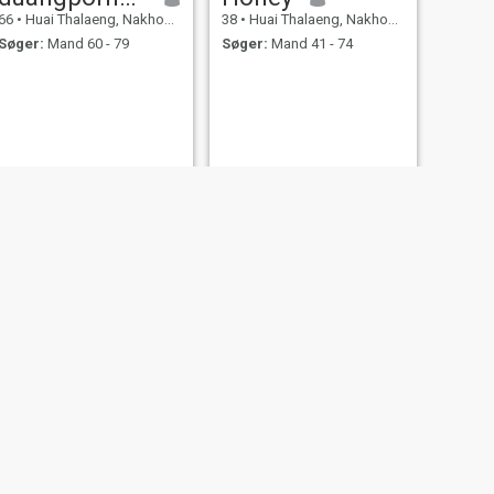
66
•
Huai Thalaeng, Nakhon Ratchasima, Thailand
38
•
Huai Thalaeng, Nakhon Ratchasima, Thailand
Søger:
Mand 60 - 79
Søger:
Mand 41 - 74
NÆSTE
Bangon
36
•
Huai Thalaeng, Nakhon Ratchasima, Thailand