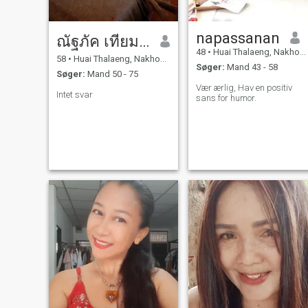
napassanan
ณัฐภัค เทียมทะนง
48
•
Huai Thalaeng, Nakhon Ratchasima, Thailand
58
•
Huai Thalaeng, Nakhon Ratchasima, Thailand
Søger:
Mand 43 - 58
Søger:
Mand 50 - 75
Vær ærlig, Hav en positiv
Intet svar
sans for humor.