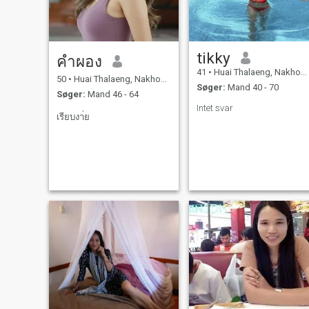
tikky
คำผอง
41
•
Huai Thalaeng, Nakhon Ratchasima, Thailand
50
•
Huai Thalaeng, Nakhon Ratchasima, Thailand
Søger:
Mand 40 - 70
Søger:
Mand 46 - 64
Intet svar
เรียบงา่ย