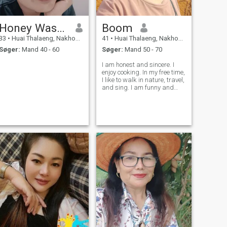
Honey Wassamon
Boom
33
•
Huai Thalaeng, Nakhon Ratchasima, Thailand
41
•
Huai Thalaeng, Nakhon Ratchasima, Thailand
Søger:
Mand 40 - 60
Søger:
Mand 50 - 70
I am honest and sincere. I
enjoy cooking. In my free time,
I like to walk in nature, travel,
and sing. I am funny and
have a good sense of humor.