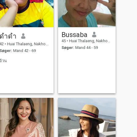
Bussaba
ดําดํา
45
•
Huai Thalaeng, Nakhon Ratchasima, Thailand
42
•
Huai Thalaeng, Nakhon Ratchasima, Thailand
Søger:
Mand 44 - 59
Søger:
Mand 42 - 69
อ้วน