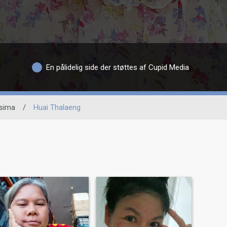
En pålidelig side der støttes af Cupid Media
sima
/
Huai Thalaeng