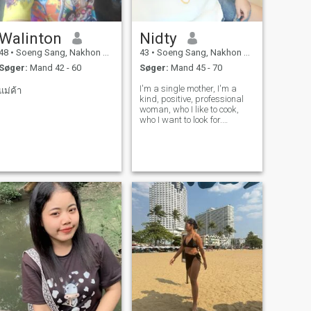
Walinton
Nidty
48
•
Soeng Sang, Nakhon Ratchasima, Thailand
43
•
Soeng Sang, Nakhon Ratchasima, Thailand
Søger:
Mand 42 - 60
Søger:
Mand 45 - 70
I'm a single mother, I'm a
แม่ค้า
kind, positive, professional
woman, who I like to cook,
who I want to look for.
Someone who's kind and
gentlemanly, and I'm looking
for a long-term, honest and
sincere relationship, who.
Ready, we can say hi. We're
not here