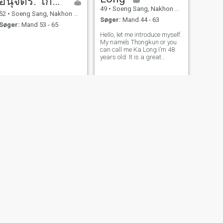
อนุจิตร. โกมุทกลาง
49
•
Soeng Sang, Nakhon Ratchasima, Thailand
52
•
Soeng Sang, Nakhon Ratchasima, Thailand
Søger:
Mand 44 - 63
Søger:
Mand 53 - 65
Hello, let me introduce myself.
My name’s Thongkun or you
can call me Ka Long I’m 48
years old. It is a great
pleasure to meet you. I’m
looking for someone who can
accept me as the way I am.
Also I would like to have
someone who can be with me
and
NÆSTE
Ju
47
•
Soeng Sang, Nakhon Ratchasima, Thailand