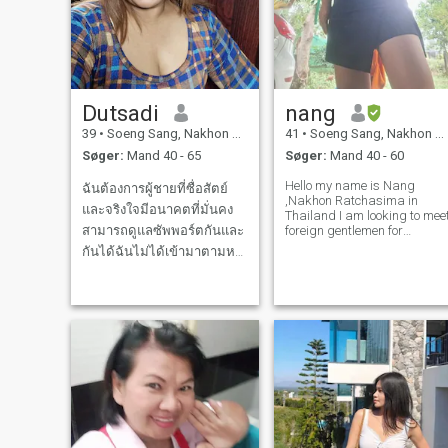
Dutsadi
nang
39
•
Soeng Sang, Nakhon Ratchasima, Thailand
41
•
Soeng Sang, Nakhon Ratchasima, Thailand
Søger:
Mand 40 - 65
Søger:
Mand 40 - 60
Hello my name is Nang
ฉันต้องการผู้ชายที่ซื่อสัตย์
,Nakhon Ratchasima in
และจริงใจมีอนาคตที่มั่นคง
Thailand I am looking to mee
สามารถดูแลซัพพอร์ตกันและ
foreign gentlemen for
friendship. which will
กันได้ฉันไม่ได้เข้ามาตามหา
hopefully lead to a long-term
ผู้ชายที่เงินเพียงอย่างเดียวฉัน
commitment. I am a sweet,
gentle and understanding
มีงานทำที่มั่นคงและฉันดูแล
Thai woman. If you are
ตัวเองได้ถึงฉันจะเป็นแม่เลี้ยง
interested in getting to kn
เดี่ยวแต่ฉันก็ไม่เคยบกพร่อง
เรื่องการดูแลครอบครัว ฉัน
เป็นผู้ห