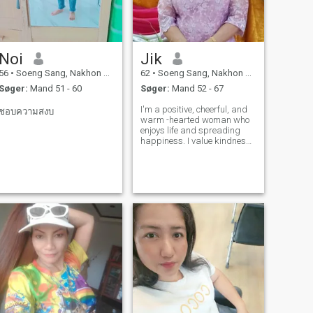
Noi
Jik
56
•
Soeng Sang, Nakhon Ratchasima, Thailand
62
•
Soeng Sang, Nakhon Ratchasima, Thailand
Søger:
Mand 51 - 60
Søger:
Mand 52 - 67
I'm a positive, cheerful, and
ชอบความสงบ
warm -hearted woman who
enjoys life and spreading
happiness. I value kindness.
honesty, and emotional
maturity.