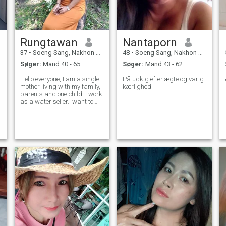
Rungtawan
Nantaporn
37
•
Soeng Sang, Nakhon Ratchasima, Thailand
48
•
Soeng Sang, Nakhon Ratchasima, Thailand
Søger:
Mand 40 - 65
Søger:
Mand 43 - 62
Hello everyone, I am a single
På udkig efter ægte og varig
mother living with my family,
kærlighed.
parents and one child. I work
as a water seller.I want to
have a friend to continue a
good relationship with
someone. I want to meet
someone who is sincere and
kind to me.