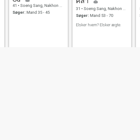
ศิลา
41
•
Soeng Sang, Nakhon Ratchasima, Thailand
31
•
Soeng Sang, Nakhon Ratchasima, Thailand
Søger:
Mand 35 - 45
Søger:
Mand 53 - 70
Elsker hvem? Elsker ægte.
,
g
beena
โลกนี้อยู่ ยาก ชื่อ facebook
27
•
Soeng Sang, Nakhon Ratchasima, Thailand
29
•
Soeng Sang, Nakhon Ratchasima, Thailand