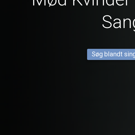
San
Søg blandt sing