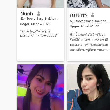
Nuch
กมลพร
42
•
Soeng Sang, Nakhon Ratchasima, Thailand
55
•
Soeng Sang, Nakhon Ratchasima, Thailand
Søger:
Mand 40 - 60
Søger:
Mand 60 - 70
Singlelife _Waiting for
ฉันเป็นคนจริงใจรักจริงอา
partner of my life❤️👩‍❤️‍💋‍👨💕
รัมย์ดีคิดบวกชอบธรรมชาติ
ทะเลอาหารที่อร่อยและชอบ
สถานที่ต่างๆๆที่สวยงามงาน
อดิเรกฉันทําสวนปลูกผักเมื่อม
เวลาว่างฉันชอบออกกําลังกา
ฉันเป็นผู้หญิงบ้านๆๆฉันหวังว่
จะได้พบคุณที่นี่