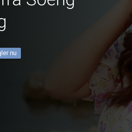
g
ler nu