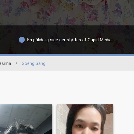
En pålidelig side der støttes af Cupid Media
asima
/
Soeng Sang