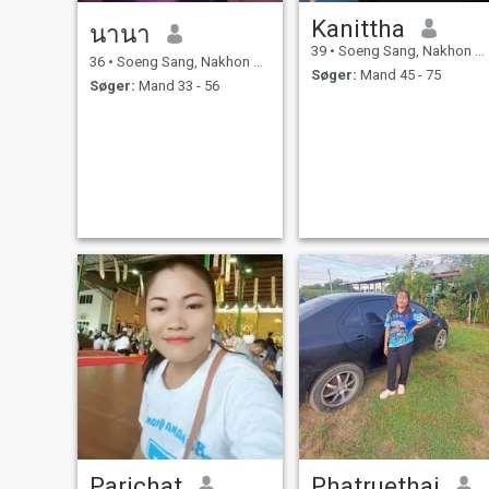
Kanittha
นานา
39
•
Soeng Sang, Nakhon Ratchasima, Thailand
36
•
Soeng Sang, Nakhon Ratchasima, Thailand
Søger:
Mand 45 - 75
Søger:
Mand 33 - 56
Parichat
Phatruethai