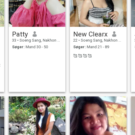
Patty
New Clearx
33
•
Soeng Sang, Nakhon Ratchasima, Thailand
22
•
Soeng Sang, Nakhon Ratchasima, Thailand
Søger:
Mand 30 - 50
Søger:
Mand 21 - 89
🥰 🥰 🥰 🥰
t