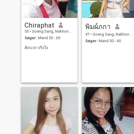
Chiraphat
พิมผ์ภกา
55
•
Soeng Sang, Nakhon Ratchasima, Thailand
47
•
Soeng Sang, Nakhon Ratchasima, Thailand
Søger:
Mand 53 - 65
Søger:
Mand 50 - 60
คิดบวก จริงใจ