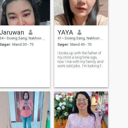
Jaruwan
YAYA
34
•
Soeng Sang, Nakhon Ratchasima, Thailand
41
•
Soeng Sang, Nakhon Ratchasima, Thailand
Søger:
Mand 30 - 75
Søger:
Mand 45 - 70
I broke up with the father of
my child a long time ago,
now I live with my family and
work odd jobs. I'm looking for
a genuine relationship.