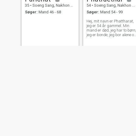
35
•
Soeng Sang, Nakhon Ratchasima, Thailand
54
•
Soeng Sang, Nakhon Ratchasima, Thailand
Søger:
Mand 46 - 68
Søger:
Mand 54 - 99
Hej, mit navn er Phattharat,
jeg er 54 år gammel. Min
mand er død, jeg har to børn
jeg er bonde, jeg bor alene o
jeg vil finde ud af det. For et
langvarigt forhold, overvej at
bo sammen i pension og
blive sammen med hinanden
for livet.
มน
น้ำฝน
46
•
Soeng Sang, Nakhon Ratchasima, Thailand
54
•
Soeng Sang, Nakhon Ratchasima, Thailand