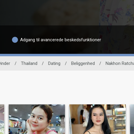
Adgang til avancerede beskedsfunktioner
inder
/
Thailand
/
Dating
/
Beliggenhed
/
Nakhon Ratch