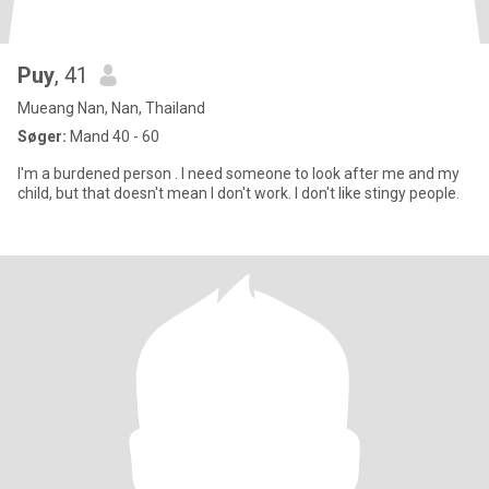
Puy
, 41
Mueang Nan, Nan, Thailand
Søger:
Mand 40 - 60
I'm a burdened person . I need someone to look after me and my
child, but that doesn't mean I don't work. I don't like stingy people.