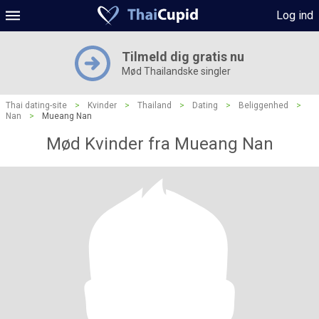
Log ind
Tilmeld dig gratis nu
Mød Thailandske singler
Thai dating-site
>
Kvinder
>
Thailand
>
Dating
>
Beliggenhed
>
Nan
>
Mueang Nan
Mød Kvinder fra Mueang Nan