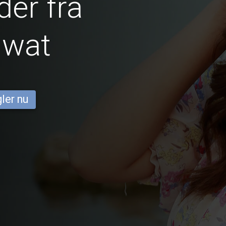
er fra
iwat
ler nu