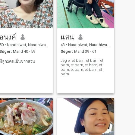
อนงค์
แสน
50
•
Narathiwat, Narathiwat, Thailand
43
•
Narathiwat, Narathiwat, Thailand
Søger:
Mand 40 - 59
Søger:
Mand 39 - 61
Jeg er et barn, et barn, et
มีลูก2คนเป็นชาวสวน
barn, et barn, et barn, et
barn, et barn, et barn, et
barn.