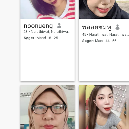
noonueng
พลอยชมพู
23
•
Narathiwat, Narathiwat, Thailand
45
•
Narathiwat, Narathiwat, Thailand
Søger:
Mand 18 - 25
Søger:
Mand 44 - 66