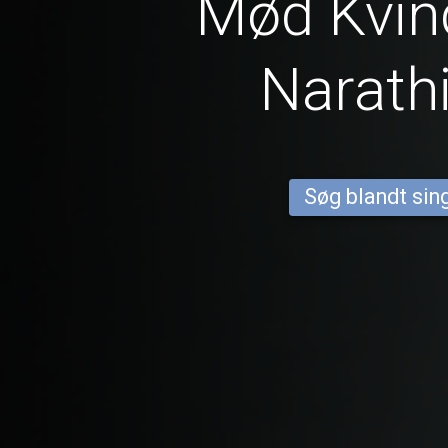
Mød Kvind
Narath
Søg blandt sing