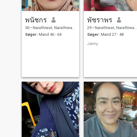
พนัชกร
พัชราพร
50
•
Narathiwat, Narathiwat, Thailand
29
•
Narathiwat, Narathiwat, Thailand
Søger:
Mand 46 - 64
Søger:
Mand 27 - 48
Janny