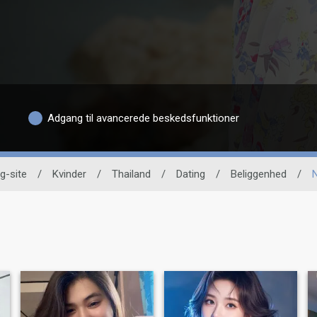
Adgang til avancerede beskedsfunktioner
g-site
/
Kvinder
/
Thailand
/
Dating
/
Beliggenhed
/