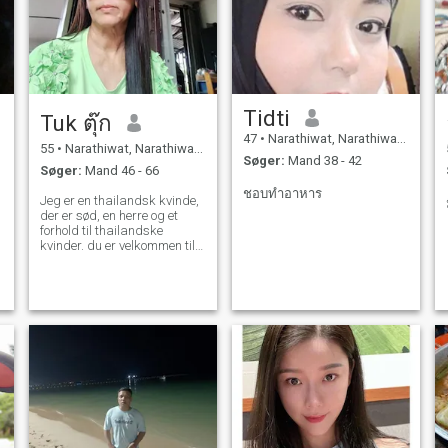
Tidti
Tuk ตุ๊ก
47
•
Narathiwat, Narathiwat, Thailand
55
•
Narathiwat, Narathiwat, Thailand
Søger:
Mand 38 - 42
Søger:
Mand 46 - 66
ชอบทำอาหาร
Jeg er en thailandsk kvinde,
der er sød, en herre og et
forhold til thailandske
kvinder. du er velkommen til
at kontakte os.