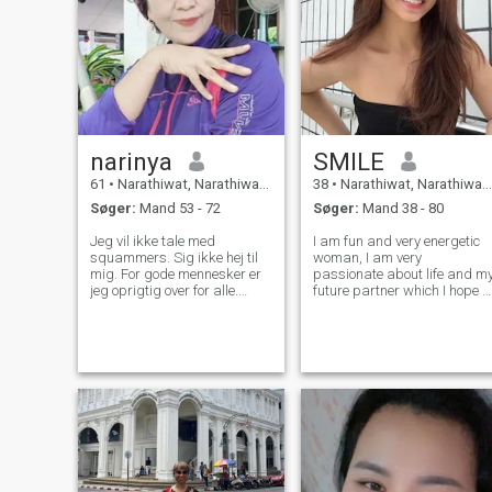
narinya
SMILE
61
•
Narathiwat, Narathiwat, Thailand
38
•
Narathiwat, Narathiwat, Thailand
Søger:
Mand 53 - 72
Søger:
Mand 38 - 80
Jeg vil ikke tale med
I am fun and very energetic
squammers. Sig ikke hej til
woman, I am very
mig. For gode mennesker er
passionate about life and m
jeg oprigtig over for alle.
future partner which I hope t
Normale kvinder, sundhed,
find here. I am easy-going
godhjertet, kan ikke lide dem.
and love to wake up early to
nogen, forstår du?
have time to cook a delicious
breakfast for my beloved
people. My friends say that I
love