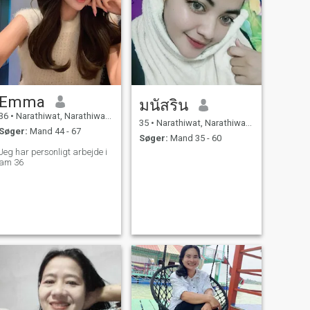
Emma
มนัสริน
36
•
Narathiwat, Narathiwat, Thailand
35
•
Narathiwat, Narathiwat, Thailand
Søger:
Mand 44 - 67
Søger:
Mand 35 - 60
Jeg har personligt arbejde i
am 36