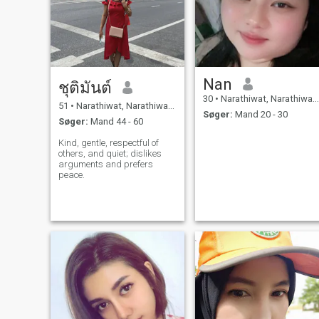
Nan
ชุติมันต์
30
•
Narathiwat, Narathiwat, Thailand
51
•
Narathiwat, Narathiwat, Thailand
Søger:
Mand 20 - 30
Søger:
Mand 44 - 60
Kind, gentle, respectful of
others, and quiet; dislikes
arguments and prefers
peace.