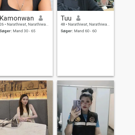
Kamonwan
Tuu
26
•
Narathiwat, Narathiwat, Thailand
48
•
Narathiwat, Narathiwat, Thailand
Søger:
Mand 30 - 65
Søger:
Mand 60 - 60