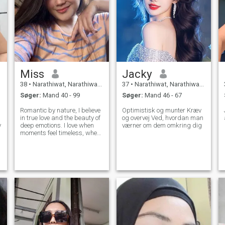
Miss
Jacky
38
•
Narathiwat, Narathiwat, Thailand
37
•
Narathiwat, Narathiwat, Thailand
Søger:
Mand 40 - 99
Søger:
Mand 46 - 67
Romantic by nature, I believe
Optimistisk og munter Kræv
in true love and the beauty of
og overvej Ved, hvordan man
y
deep emotions. I love when
værner om dem omkring dig
o
moments feel timeless, when
a smile speaks louder than
words, and when tenderness
becomes the language of two
hearts. I am passionate,
curious, and warm-hearted.