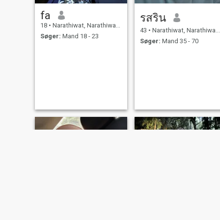
fa
รสริน
18
•
Narathiwat, Narathiwat, Thailand
43
•
Narathiwat, Narathiwat, Thailand
Søger:
Mand 18 - 23
Søger:
Mand 35 - 70