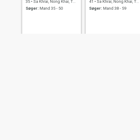
35
•
Sa Khrai, Nong Khai, Thailand
41
•
Sa Khrai, Nong Khai, Thailand
Søger:
Mand 35 - 50
Søger:
Mand 38 - 59
ส่วนตัว
มติกา
27
•
Sa Khrai, Nong Khai, Thailand
40
•
Sa Khrai, Nong Khai, Thailand