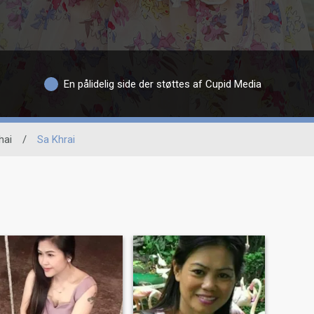
En pålidelig side der støttes af Cupid Media
hai
/
Sa Khrai