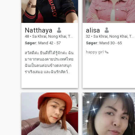
Natthaya
alisa
48
•
Sa Khrai, Nong Khai, Thailand
32
•
Sa Khrai, Nong Khai, Thailand
Søger:
Mand 42 - 57
Søger:
Mand 30 - 65
happy girl 🦦
สวัสดีค่ะ ยินดีที่ได้รู้จักค่ะ ฉัน
มาจากหนองคายประเทศไทย
ฉันเป็นคนค่อนข้างตลกสนุก
ร่าเริงเสมอ และฉันรักสัตว์
และฉันยังมีสุนัขถึง4ตัวที่เลี้ยง
ไว้เป็นเพือนแก้เหงาเพราะอยู่
คนเดียว ฉันหย่าร้างมา
ได้5/6ปีแล้วเคยผิดหัวงเสียใจ
ร้องไห้มากับความรักถ้าคุณ
ไม่รังเกีย