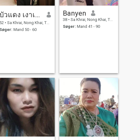
Banyen
บัวแดง เงาเรือง
38
•
Sa Khrai, Nong Khai, Thailand
52
•
Sa Khrai, Nong Khai, Thailand
Søger:
Mand 41 - 90
Søger:
Mand 50 - 60