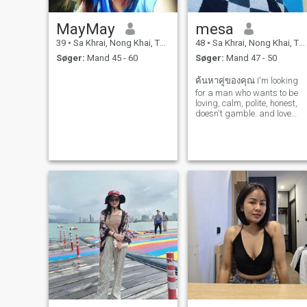
MayMay
mesa
39
•
Sa Khrai, Nong Khai, Thailand
48
•
Sa Khrai, Nong Khai, Thailand
Søger:
Mand 45 - 60
Søger:
Mand 47 - 50
ค้นหาคู่ของคุณ I'm looking
for a man who wants to be
loving, calm, polite, honest,
doesn't gamble. and love
family, romance, I can take
care of cleaning the house,
cooking and taking care of
you in every way. I can learn
about everything