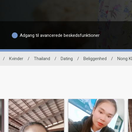
Adgang til avancerede beskedsfunktioner
/
Kvinder
/
Thailand
/
Dating
/
Beliggenhed
/
Nong K