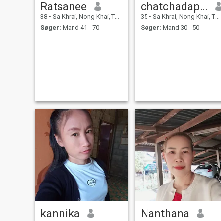
Ratsanee
chatchadaporn
38
•
Sa Khrai, Nong Khai, Thailand
35
•
Sa Khrai, Nong Khai, Thailand
Søger:
Mand 41 - 70
Søger:
Mand 30 - 50
kannika
Nanthana