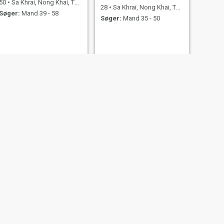
50
•
Sa Khrai, Nong Khai, Thailand
28
•
Sa Khrai, Nong Khai, Thailand
Søger:
Mand 39 - 58
Søger:
Mand 35 - 50
NÆSTE
วิตรีกูล
54
•
Sa Khrai, Nong Khai, Thailand