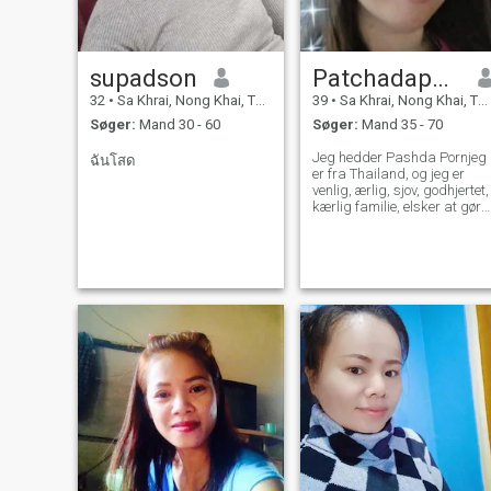
supadson
Patchadaporn
32
•
Sa Khrai, Nong Khai, Thailand
39
•
Sa Khrai, Nong Khai, Thailand
Søger:
Mand 30 - 60
Søger:
Mand 35 - 70
Jeg hedder Pashda Pornjeg
ฉันโสด
er fra Thailand, og jeg er
venlig, ærlig, sjov, godhjertet,
kærlig familie, elsker at gøre
fortjenester, besøge steder,
madlavning, retfærdig,
nation, kærlighed til at rejse
til havet, elsker at plante
træer.