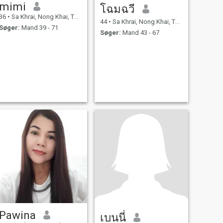
mimi
โฉมฉวี
36
•
Sa Khrai, Nong Khai, Thailand
44
•
Sa Khrai, Nong Khai, Thailand
Søger:
Mand 39 - 71
Søger:
Mand 43 - 67
Pawina
เบนนี่