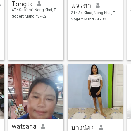
Tongta
แววตา
47
•
Sa Khrai, Nong Khai, Thailand
21
•
Sa Khrai, Nong Khai, Thailand
Søger:
Mand 43 - 62
Søger:
Mand 24 - 30
watsana
นางน้อย