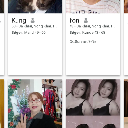
Kung
fon
50
•
Sa Khrai, Nong Khai, Thailand
43
•
Sa Khrai, Nong Khai, Thailand
Søger:
Mand 49 - 66
Søger:
Kvinde 43 - 68
ฉันมีความจริงใจ