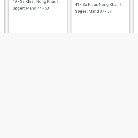
49
•
Sa Khrai, Nong Khai, Thailand
41
•
Sa Khrai, Nong Khai, Thailand
Søger:
Mand 44 - 63
Søger:
Mand 37 - 57
สุภ้ค
วราพร
46
•
Sa Khrai, Nong Khai, Thailand
43
•
Sa Khrai, Nong Khai, Thailand