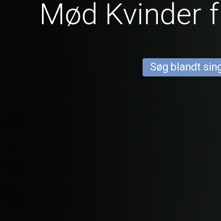
Mød Kvinder f
Søg blandt sing