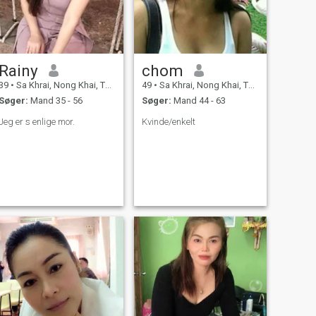
Rainy
chom
39
•
Sa Khrai, Nong Khai, Thailand
49
•
Sa Khrai, Nong Khai, Thailand
Søger:
Mand 35 - 56
Søger:
Mand 44 - 63
Jeg er s enlige mor.
Kvinde/enkelt