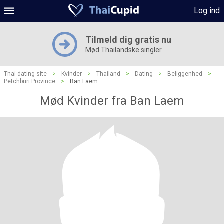
Log ind
Tilmeld dig gratis nu
Mød Thailandske singler
Thai dating-site
>
Kvinder
>
Thailand
>
Dating
>
Beliggenhed
>
Petchburi Province
>
Ban Laem
Mød Kvinder fra Ban Laem