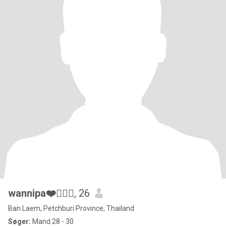
wannipa❤️👱🏻‍♀️
, 26
Ban Laem, Petchburi Province, Thailand
Søger:
Mand 28 - 30