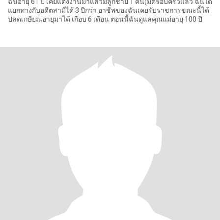
ฉันอายุ 61 ปี เคยแต่งงานมาแล้วมีลูกชาย 1 คน(มีครอบครัวแล้ว ฉันได้
แยกทางกับอดีตสามีได้ 3 ปีกว่า อาชีพของฉันเคยรับราชการขณะนี้ได้
ปลดเกษียณอายุมาได้ เกือบ 6 เดือน ตอนนี้ฉันดูแลคุณแม่อายุ 100 ปี