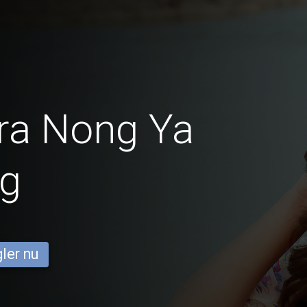
ra Nong Ya
ng
ler nu