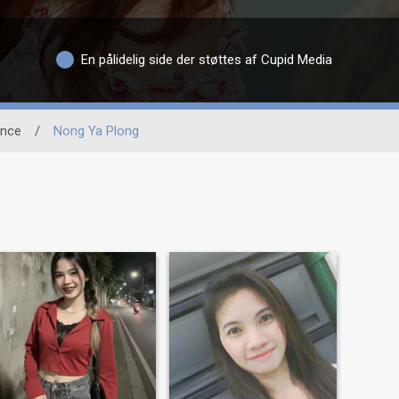
En pålidelig side der støttes af Cupid Media
ince
/
Nong Ya Plong