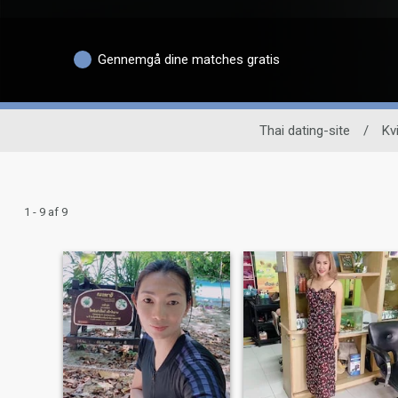
Gennemgå dine matches gratis
Thai dating-site
/
Kv
1 - 9 af 9