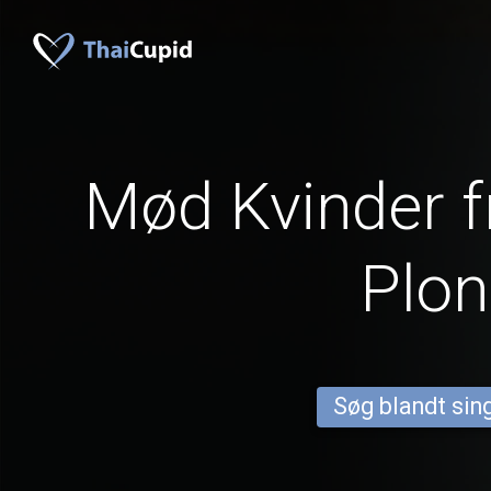
Mød Kvinder f
Plo
Søg blandt sing