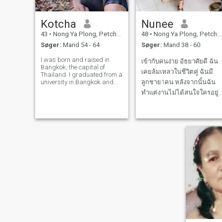
Kotcha
Nunee
43
•
Nong Ya Plong, Petchburi Province, Thailand
48
•
Nong Ya Plong, Petchburi Province, Thailand
Søger:
Mand 54 - 64
Søger:
Mand 38 - 60
I was born and raised in
เข้ากับคนง่าย อัธยาศัยดี ฉัน
Bangkok, the capital of
เคยล้มเหลวในชีวิตคู่ ฉันมี
Thailand. I graduated from a
university in Bangkok and
ลูกชาย1คน หลังจากนั้นฉัน
have many friends there. My
ทำแต่งานไม่ได้สนใจใครอยู่
family is also there, but I
เป็นโสดเป็นเวลานานตอนนี้
chose a quieter life and
moved to a simple yet clean
ฉันอยากเริ่มต้นไหม่กับใคร
rural area with modern
สักคนที่รับฉันได้ฉันต้องการ
amenities beca
คนที่จริงใจ ใช้ชีวิตง่ายๆไม่
ติดหรู ฉันไม่ได้เข้ามาในนี้
เพื่อความสนุก