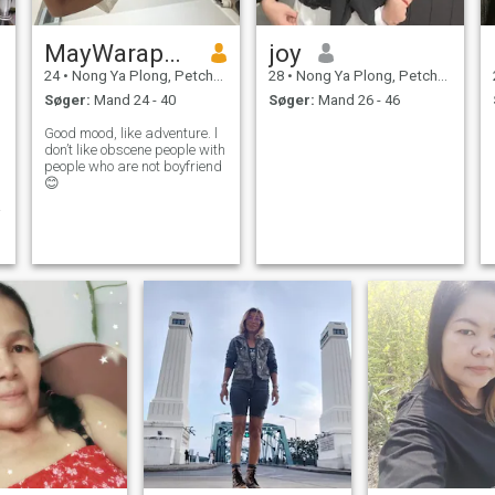
MayWaraphon
joy
24
•
Nong Ya Plong, Petchburi Province, Thailand
28
•
Nong Ya Plong, Petchburi Province, Thailand
Søger:
Mand 24 - 40
Søger:
Mand 26 - 46
Good mood, like adventure. l
don’t like obscene people with
people who are not boyfriend
😊