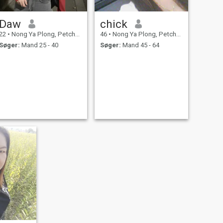
Daw
chick
22
•
Nong Ya Plong, Petchburi Province, Thailand
46
•
Nong Ya Plong, Petchburi Province, Thailand
Søger:
Mand 25 - 40
Søger:
Mand 45 - 64