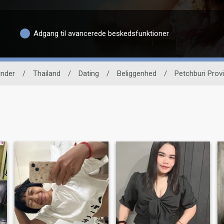
Adgang til avancerede beskedsfunktioner
inder
/
Thailand
/
Dating
/
Beliggenhed
/
Petchburi Prov