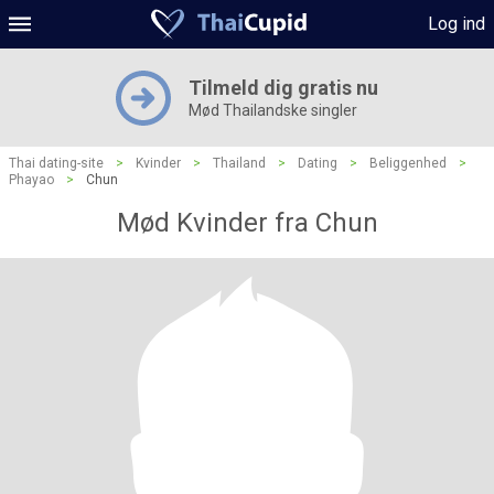
Log ind
Tilmeld dig gratis nu
Mød Thailandske singler
Thai dating-site
>
Kvinder
>
Thailand
>
Dating
>
Beliggenhed
>
Phayao
>
Chun
Mød Kvinder fra Chun