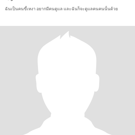
ฉันเป็นคนขี้เหงา อยากมีคนดูแล และฉันก็จะดูแลคนคนนั้นด้วย