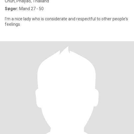
Chun, Phayao, Thailand
Søger:
Mand 27 - 50
I'm a nice lady who is considerate and respectful to other people's
feelings