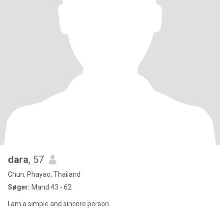
dara
, 57
Chun, Phayao, Thailand
Søger:
Mand 43 - 62
I am a simple and sincere person.