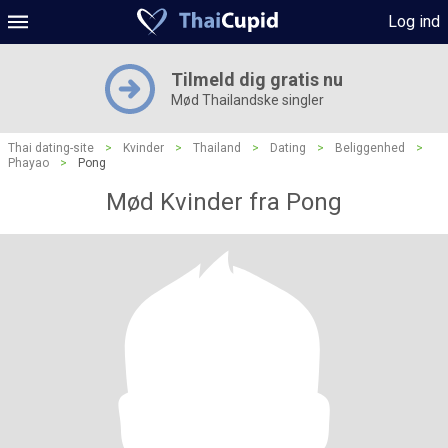
Log ind
Tilmeld dig gratis nu
Mød Thailandske singler
Thai dating-site
>
Kvinder
>
Thailand
>
Dating
>
Beliggenhed
>
Phayao
>
Pong
Mød Kvinder fra Pong