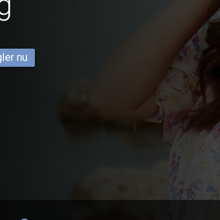
g
ler nu