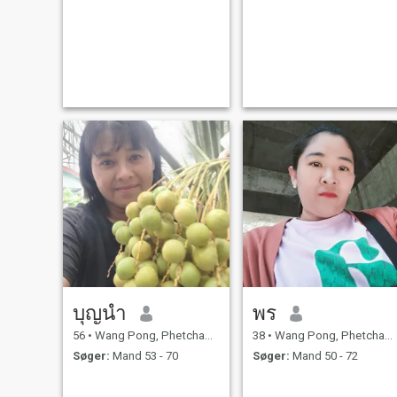
บุญนํา
พร
56
•
Wang Pong, Phetchabun, Thailand
38
•
Wang Pong, Phetchabun, Thailand
Søger:
Mand 53 - 70
Søger:
Mand 50 - 72