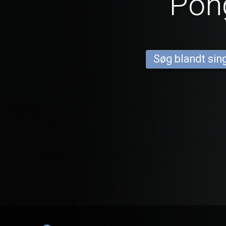
Pon
Søg blandt sing