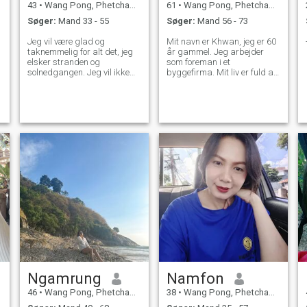
43
•
Wang Pong, Phetchabun, Thailand
61
•
Wang Pong, Phetchabun, Thailand
Søger:
Mand 33 - 55
Søger:
Mand 56 - 73
Jeg vil være glad og
Mit navn er Khwan, jeg er 60
taknemmelig for alt det, jeg
år gammel. Jeg arbejder
elsker stranden og
som foreman i et
solnedgangen. Jeg vil ikke
byggefirma. Mit liv er fuld af
spille spil. Lad os tale snart.
kærlighed, for mit barn, men
mit hjerte er stadig åbent for
en sand partner. Jeg kan
lave mad, elske at grine med
familie og venner, elsker at
rejse, og få folk til at føle sig
specielle. Jeg er
omsorgsfuld, ærlig, loyal, og
familie er mit fundament.
Ngamrung
Namfon
46
•
Wang Pong, Phetchabun, Thailand
38
•
Wang Pong, Phetchabun, Thailand