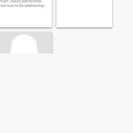
mum i would love to know
nice man to be relationship
with am a nice lady
Mary
40
•
Wang Pong, Phetchabun, Thailand
Søger:
Mand 41 - 71
Jeg leder efter en person, der
er let at gå på, enkel ,
omsorgsfuld , ærlig , venlig,
forståelse, loyal og en