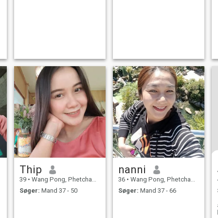
Thip
nanni
39
•
Wang Pong, Phetchabun, Thailand
36
•
Wang Pong, Phetchabun, Thailand
Søger:
Mand 37 - 50
Søger:
Mand 37 - 66