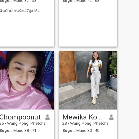
Søger:
Mand 37 - 58
Søger:
Mand 42 - 68
ฉันตัวเล็กหนัก47สูง154
Chompoonut
Mewika Konsombat
35
•
Wang Pong, Phetchabun, Thailand
28
•
Wang Pong, Phetchabun, Thailand
Søger:
Mand 38 - 71
Søger:
Mand 30 - 40