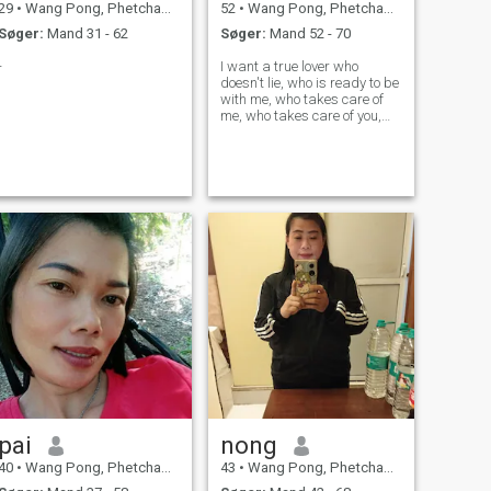
29
•
Wang Pong, Phetchabun, Thailand
52
•
Wang Pong, Phetchabun, Thailand
Søger:
Mand 31 - 62
Søger:
Mand 52 - 70
-
I want a true lover who
doesn't lie, who is ready to be
with me, who takes care of
me, who takes care of you,
who doesn't want a rich man,
who isn't greedy, and who
hates lies, who loves truly
and honestly.
pai
nong
40
•
Wang Pong, Phetchabun, Thailand
43
•
Wang Pong, Phetchabun, Thailand