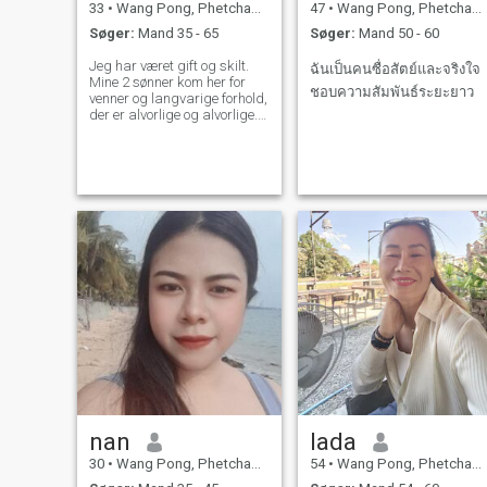
33
•
Wang Pong, Phetchabun, Thailand
47
•
Wang Pong, Phetchabun, Thailand
Søger:
Mand 35 - 65
Søger:
Mand 50 - 60
Jeg har været gift og skilt.
ฉันเป็นคนซื่อสัตย์และจริงใจ
Mine 2 sønner kom her for
ชอบความสัมพันธ์ระยะยาว
venner og langvarige forhold,
der er alvorlige og alvorlige.
Jeg kan ikke lide at sende
n*de billeder eller
videoopkald, der viser min
krop. Hvis du vil være venlig,
så fortæl mig ikke at sende
dig en nøgen krop pic. Fordi
jeg vil slette din ven med det
samme.
nan
lada
30
•
Wang Pong, Phetchabun, Thailand
54
•
Wang Pong, Phetchabun, Thailand