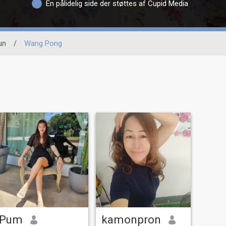
En pålidelig side der støttes af Cupid Media
un
/
Wang Pong
Pum
kamonpron