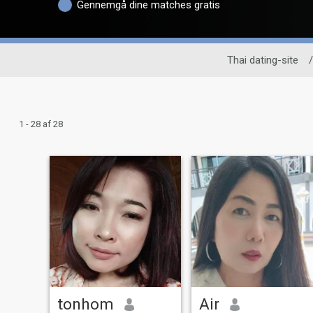
Gennemgå dine matches gratis
Thai dating-site
/
1 - 28 af 28
tonhom
Air