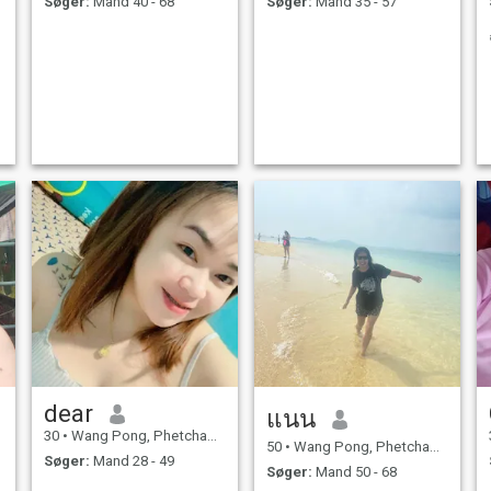
Søger:
Mand 40 - 68
Søger:
Mand 35 - 57
dear
แนน
30
•
Wang Pong, Phetchabun, Thailand
50
•
Wang Pong, Phetchabun, Thailand
Søger:
Mand 28 - 49
Søger:
Mand 50 - 68