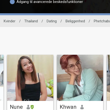
Adgang til avancerede beskedsfunktioner
Kvinder
/
Thailand
/
Dating
/
Beliggenhed
/
Phetchab
Nune
Khwan