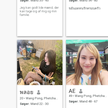
Søger:
Mand 35 - 45
Søger:
Mand 54 - 60
Jeg kan godt lide mænd, der
ขยันอดทนรักครอบครัว
kan tage sig af mig og min
familie.
AE
พลอย
49
•
Wang Pong, Phetchabun, Thailand
20
•
Wang Pong, Phetchabun, Thailand
Søger:
Mand 48 - 67
Søger:
Mand 22 - 30