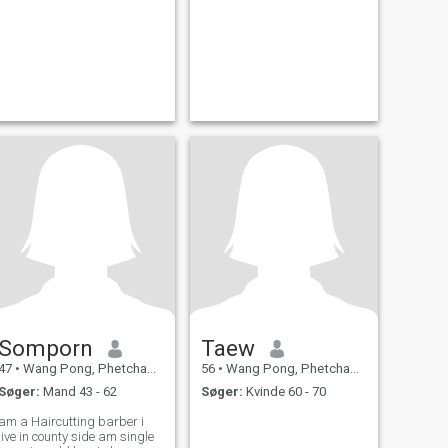
Somporn
Taew
47
•
Wang Pong, Phetchabun, Thailand
56
•
Wang Pong, Phetchabun, Thailand
Søger:
Mand 43 - 62
Søger:
Kvinde 60 - 70
am a Haircutting barber i
live in county side am single