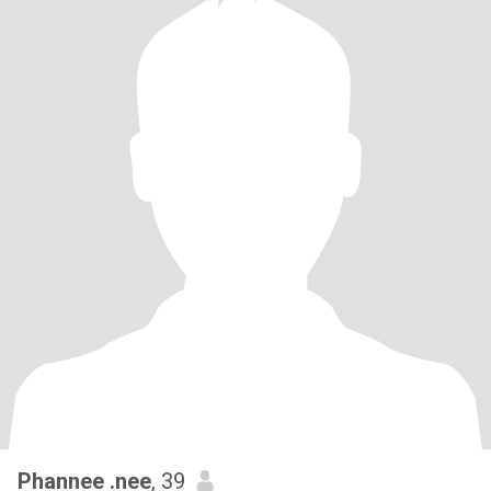
Phannee .nee
, 39