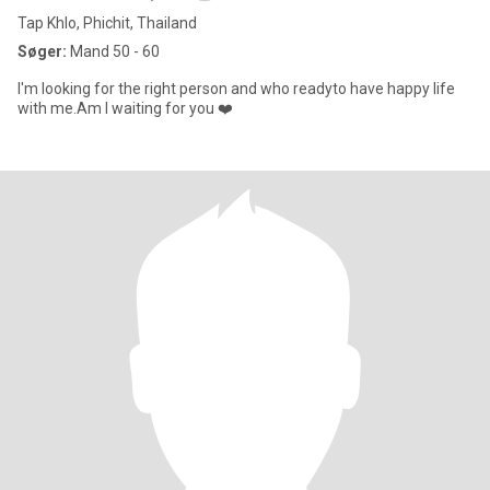
Tap Khlo, Phichit, Thailand
Søger:
Mand 50 - 60
I'm looking for the right person and who readyto have happy life
with me.Am I waiting for you ❤️