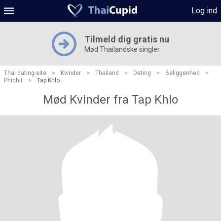
Log ind
Tilmeld dig gratis nu
Mød Thailandske singler
Thai dating-site
>
Kvinder
>
Thailand
>
Dating
>
Beliggenhed
>
Phichit
>
Tap Khlo
Mød Kvinder fra Tap Khlo