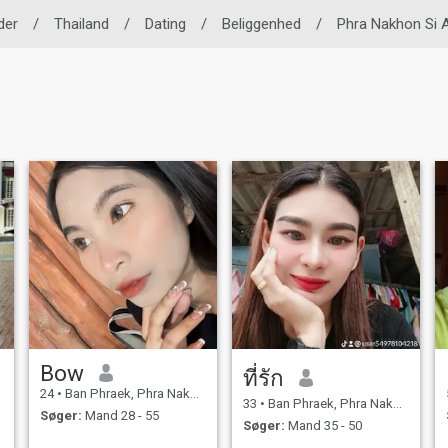
der
/
Thailand
/
Dating
/
Beliggenhed
/
Phra Nakhon Si 
Bow
ที่รัก
24
•
Ban Phraek, Phra Nakhon Si Ayutthaya, Thailand
33
•
Ban Phraek, Phra Nakhon Si Ayutthaya, Thailand
Søger:
Mand 28 - 55
Søger:
Mand 35 - 50