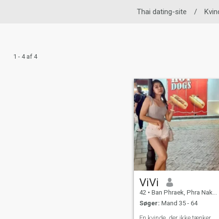
Thai dating-site
/
Kvin
1 - 4 af 4
ViVi
42
•
Ban Phraek, Phra Nakhon Si Ayutthaya, Thailand
Søger:
Mand 35 - 64
En kvinde, der ikke tænker