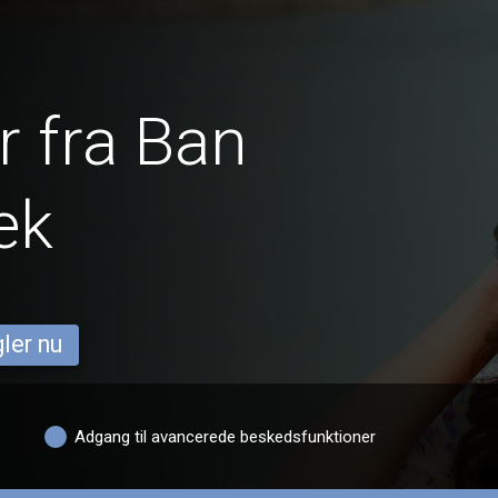
 fra Ban
ek
ler nu
Adgang til avancerede beskedsfunktioner