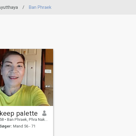
Ayutthaya
/
Ban Phraek
keep palette
58
•
Ban Phraek, Phra Nakhon Si Ayutthaya, Thailand
Søger:
Mand 56 - 71