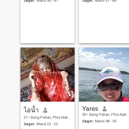
Søger:
Mand 40 - 61
Søger:
Mand 51 - 80
Yares
ไอน้ำ
50
•
Bang Pahan, Phra Nakhon Si Ayutthaya, Thailand
21
•
Bang Pahan, Phra Nakhon Si Ayutthaya, Thailand
Søger:
Mand 48 - 55
Søger:
Mand 22 - 25