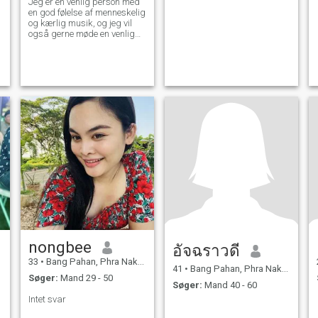
Jeg er en venlig person med
en god følelse af menneskelig
og kærlig musik, og jeg vil
også gerne møde en venlig
mand.
nongbee
อัจฉราวดี
33
•
Bang Pahan, Phra Nakhon Si Ayutthaya, Thailand
41
•
Bang Pahan, Phra Nakhon Si Ayutthaya, Thailand
Søger:
Mand 29 - 50
Søger:
Mand 40 - 60
Intet svar