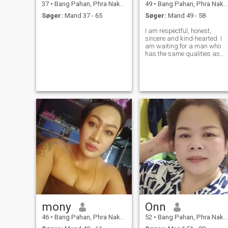
37
•
Bang Pahan, Phra Nakhon Si Ayutthaya, Thailand
49
•
Bang Pahan, Phra Nakhon Si Ayutthaya, Thailand
Søger:
Mand 37 - 65
Søger:
Mand 49 - 58
I am respectful, honest,
sincere and kind-hearted. I
am waiting for a man who
has the same qualities as
me to be my future partner.
mony
Onn
46
•
Bang Pahan, Phra Nakhon Si Ayutthaya, Thailand
52
•
Bang Pahan, Phra Nakhon Si Ayutthaya, Thailand