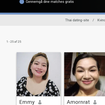
Gennemgå dine matches gratis
Thai dating-site
/
Kvin
1 - 25 af 25
Emmy
Amornrat