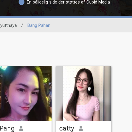
En pålidelig side der støttes af Cupid Media
yutthaya
/
Bang Pahan
Pang
catty