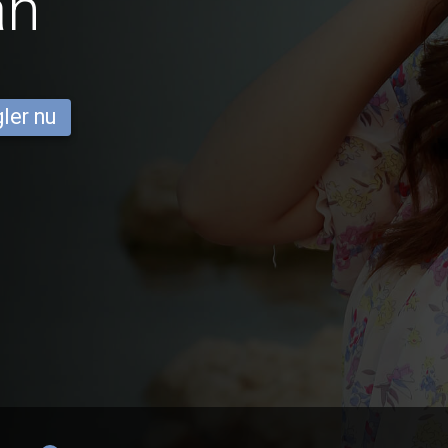
an
ler nu