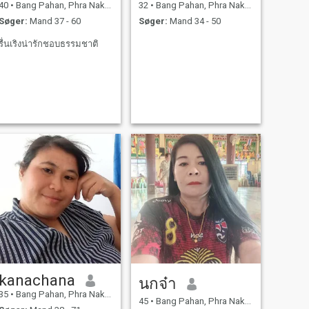
40
•
Bang Pahan, Phra Nakhon Si Ayutthaya, Thailand
32
•
Bang Pahan, Phra Nakhon Si Ayutthaya, Thailand
Søger:
Mand 37 - 60
Søger:
Mand 34 - 50
รื่นเริงน่ารักชอบธรรมชาติ
kanachana
นกจ๋า
35
•
Bang Pahan, Phra Nakhon Si Ayutthaya, Thailand
45
•
Bang Pahan, Phra Nakhon Si Ayutthaya, Thailand