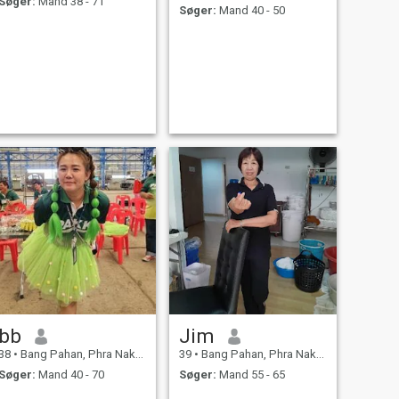
Søger:
Mand 38 - 71
Søger:
Mand 40 - 50
bb
Jim
38
•
Bang Pahan, Phra Nakhon Si Ayutthaya, Thailand
39
•
Bang Pahan, Phra Nakhon Si Ayutthaya, Thailand
Søger:
Mand 40 - 70
Søger:
Mand 55 - 65