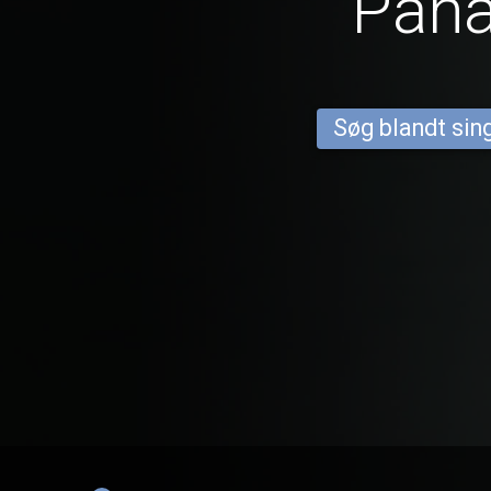
Pah
Søg blandt sing