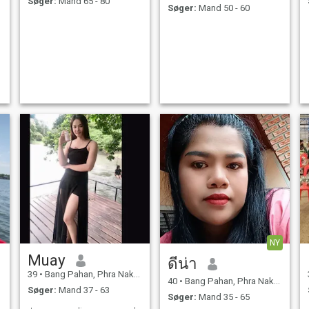
Søger:
Mand 65 - 80
Søger:
Mand 50 - 60
NY
Muay
ดีน่า
39
•
Bang Pahan, Phra Nakhon Si Ayutthaya, Thailand
40
•
Bang Pahan, Phra Nakhon Si Ayutthaya, Thailand
Søger:
Mand 37 - 63
Søger:
Mand 35 - 65