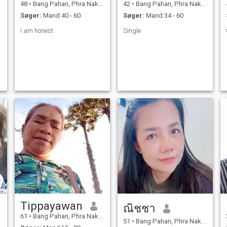
48
•
Bang Pahan, Phra Nakhon Si Ayutthaya, Thailand
42
•
Bang Pahan, Phra Nakhon Si Ayutthaya, Thailand
Søger:
Mand 40 - 60
Søger:
Mand 34 - 60
I am honest
Single
Tippayawan
ณิชชา
61
•
Bang Pahan, Phra Nakhon Si Ayutthaya, Thailand
51
•
Bang Pahan, Phra Nakhon Si Ayutthaya, Thailand