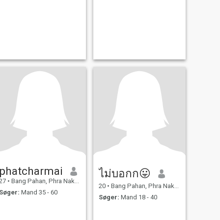
phatcharmai
ไม่บอกก😛
27
•
Bang Pahan, Phra Nakhon Si Ayutthaya, Thailand
20
•
Bang Pahan, Phra Nakhon Si Ayutthaya, Thailand
Søger:
Mand 35 - 60
Søger:
Mand 18 - 40