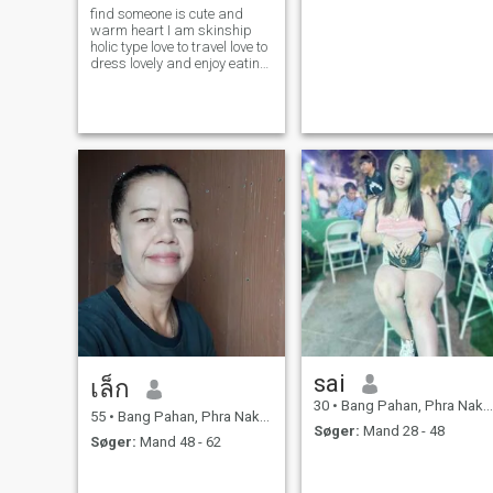
find someone is cute and
warm heart I am skinship
holic type love to travel love to
dress lovely and enjoy eating
I hope will have destination to
meet you ❤️
sai
เล็ก
30
•
Bang Pahan, Phra Nakhon Si Ayutthaya, Thailand
55
•
Bang Pahan, Phra Nakhon Si Ayutthaya, Thailand
Søger:
Mand 28 - 48
Søger:
Mand 48 - 62