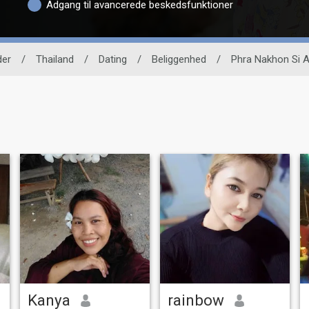
Adgang til avancerede beskedsfunktioner
der
/
Thailand
/
Dating
/
Beliggenhed
/
Phra Nakhon Si A
Kanya
rainbow