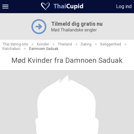
Log ind
Tilmeld dig gratis nu
Mød Thailandske singler
Thai dating-site
>
Kvinder
>
Thailand
>
Dating
>
Beliggenhed
>
Ratchaburi
>
Damnoen Saduak
Mød Kvinder fra Damnoen Saduak