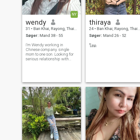
huset og rejse . Jeg kan godt
lide naturligt sted og strand.
Ville være rart! At tilbringe tid
NY
Jeg har været midt i lang tid,
wendy
thiraya
men jeg har været midt i lang
tid, jeg har været midt i lang
31
•
Ban Khai, Rayong, Thailand
24
•
Ban Khai, Rayong, Thailand
tid, og jeg har været midt i
Søger:
Mand 38 - 55
Søger:
Mand 26 - 52
lang tid. Jeg vil også gerne
vide, hvad du har det sjovt.
I’m Wendy working in
โสด
Chinese company. single
mom to one son. Looking for
serious relationship with
someone who is
caring,supportive and ready
to build a family together