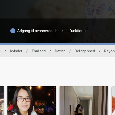
Adgang til avancerede beskedsfunktioner
e
/
Kvinder
/
Thailand
/
Dating
/
Beliggenhed
/
Rayon