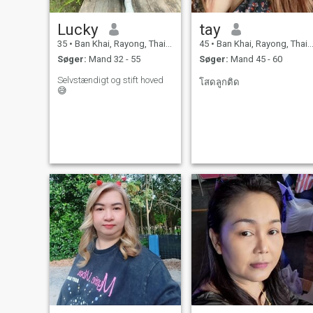
Lucky
tay
35
•
Ban Khai, Rayong, Thailand
45
•
Ban Khai, Rayong, Thailand
Søger:
Mand 32 - 55
Søger:
Mand 45 - 60
Selvstændigt og stift hoved
โสดลูกติด
😅