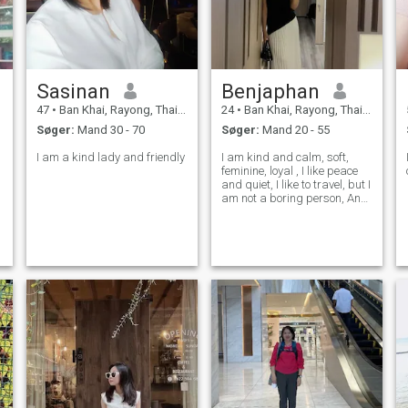
Sasinan
Benjaphan
47
•
Ban Khai, Rayong, Thailand
24
•
Ban Khai, Rayong, Thailand
Søger:
Mand 30 - 70
Søger:
Mand 20 - 55
I am a kind lady and friendly
I am kind and calm, soft,
feminine, loyal , I like peace
and quiet, I like to travel, but I
am not a boring person, And
I like the beach. I want to
spend my life with someone,
just one person.