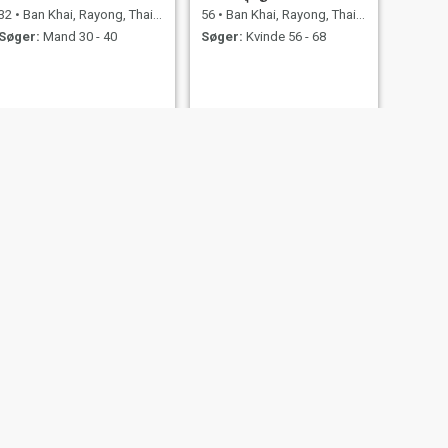
32
•
Ban Khai, Rayong, Thailand
56
•
Ban Khai, Rayong, Thailand
Søger:
Mand 30 - 40
Søger:
Kvinde 56 - 68
NÆSTE
เปรมิกา
47
•
Ban Khai, Rayong, Thailand