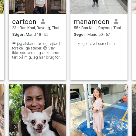
cartoon
manamoon
23
•
Ban Khai, Rayong, Thailand
55
•
Ban Khai, Rayong, Thailand
Søger:
Mand 18 - 55
Søger:
Mand 50 - 67
🌹 jeg elsker mad og rejser til
I like go travel sometimes
forskellige steder. 😊 Vær
ikke sød ved mig at komme
tæt på mig, jeg har brug for
ærlighed og oprigtige
voksne, please get og elske
mig for det jeg er.