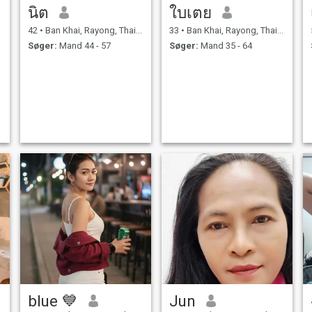
นิต
ใบเตย
42
•
Ban Khai, Rayong, Thailand
33
•
Ban Khai, Rayong, Thailand
Søger:
Mand 44 - 57
Søger:
Mand 35 - 64
blue 💙
Jun