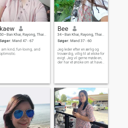
kaew
Bee
50
•
Ban Khai, Rayong, Thailand
34
•
Ban Khai, Rayong, Thailand
Søger:
Mand 47 - 67
Søger:
Mand 37 - 60
I am kind, fun-loving, and
Jeg leder efter en ærlig og
optimistic.
troværdig, villig til at elske for
evigt. Jeg vil gerne møde en,
der har et ønske om at have
en familie og skabe et
vidunderligt liv sammen.