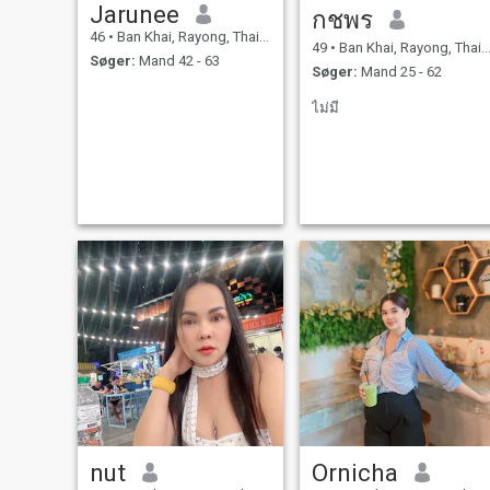
Jarunee
กชพร
46
•
Ban Khai, Rayong, Thailand
49
•
Ban Khai, Rayong, Thailand
Søger:
Mand 42 - 63
Søger:
Mand 25 - 62
ไม่มี
nut
Ornicha