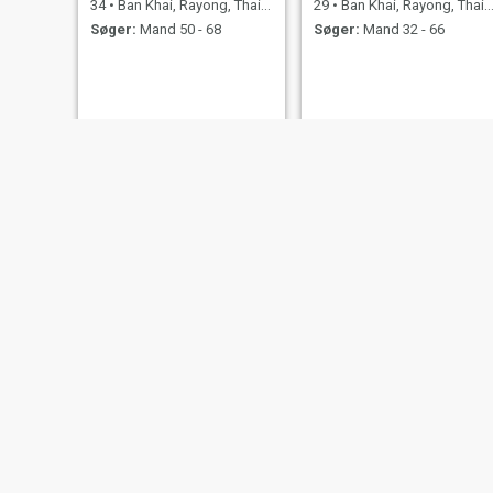
34
•
Ban Khai, Rayong, Thailand
29
•
Ban Khai, Rayong, Thailand
Søger:
Mand 50 - 68
Søger:
Mand 32 - 66
NY
sudarat
Mom
32
•
Ban Khai, Rayong, Thailand
38
•
Ban Khai, Rayong, Thailand
Søger:
Mand 25 - 48
Søger:
Mand 40 - 55