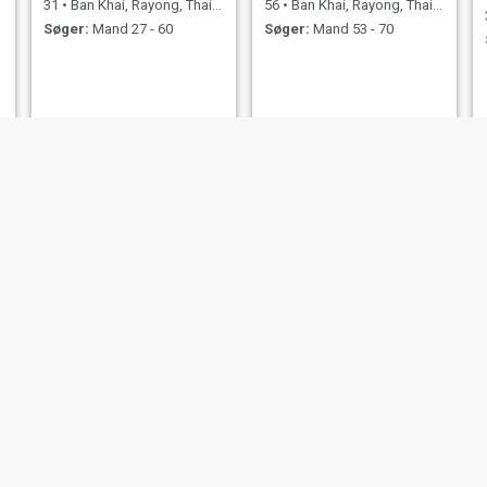
31
•
Ban Khai, Rayong, Thailand
56
•
Ban Khai, Rayong, Thailand
Søger:
Mand 27 - 60
Søger:
Mand 53 - 70
napass
มณีรัตน์
52
•
Ban Khai, Rayong, Thailand
50
•
Ban Khai, Rayong, Thailand
Søger:
Mand 51 - 67