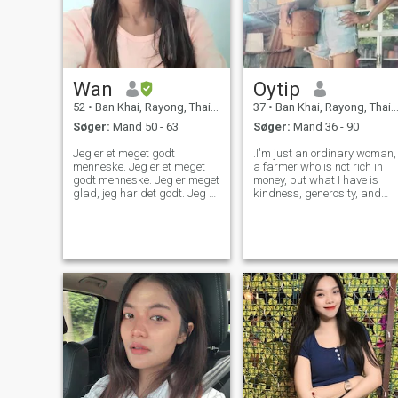
Wan
Oytip
52
•
Ban Khai, Rayong, Thailand
37
•
Ban Khai, Rayong, Thailand
Søger:
Mand 50 - 63
Søger:
Mand 36 - 90
Jeg er et meget godt
.I'm just an ordinary woman,
menneske. Jeg er et meget
a farmer who is not rich in
godt menneske. Jeg er meget
money, but what I have is
glad, jeg har det godt. Jeg er
kindness, generosity, and
meget glad og jeg er meget
can get along well with
glad. Jeg er meget glad, jeg
everyone. I have a sense of
er meget glad, jeg er glad,
humor. If you are rich in
jeg er meget glad, jeg er
money to show off but are
glad, jeg er glad, jeg er glad,
heartless, please don't
jeg er glad, jeg er glad, jeg er
bother me. Th
glad, jeg er glad, jeg er glad,
jeg er glad, jeg er glad, jeg er
glad, underholdende, positiv
tænkning, smil let, lydhør,
rimelig, Jeg ryger ikke og
drikker ikke. Når jeg har
fritid, kan jeg lide at træne,
gå i haven, lave mad, lytte til
musik, se film-tv, rydde op i