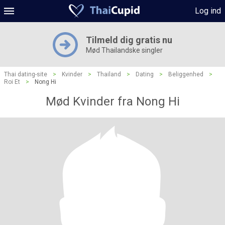
Log ind
Tilmeld dig gratis nu
Mød Thailandske singler
Thai dating-site
>
Kvinder
>
Thailand
>
Dating
>
Beliggenhed
>
Roi Et
>
Nong Hi
Mød Kvinder fra Nong Hi