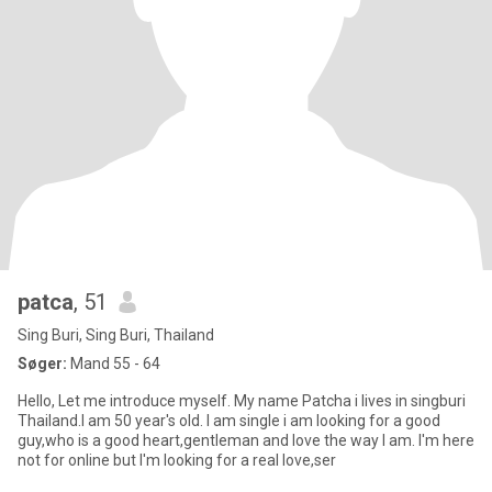
patca
, 51
Sing Buri, Sing Buri, Thailand
Søger:
Mand 55 - 64
Hello, Let me introduce myself. My name Patcha i lives in singburi
Thailand.I am 50 year's old. I am single i am looking for a good
guy,who is a good heart,gentleman and love the way I am. I'm here
not for online but I'm looking for a real love,ser