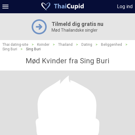
Log ind
Tilmeld dig gratis nu
Mød Thailandske singler
Thai dating-site
>
Kvinder
>
Thailand
>
Dating
>
Beliggenhed
>
Sing Buri
>
Sing Buri
Mød Kvinder fra Sing Buri