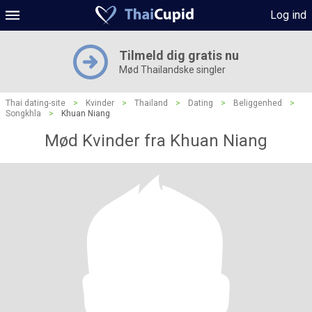
Log ind
Tilmeld dig gratis nu
Mød Thailandske singler
Thai dating-site
>
Kvinder
>
Thailand
>
Dating
>
Beliggenhed
>
Songkhla
>
Khuan Niang
Mød Kvinder fra Khuan Niang