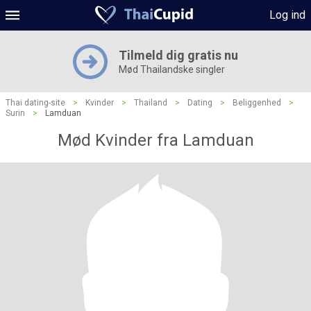
Log ind
Tilmeld dig gratis nu
Mød Thailandske singler
Thai dating-site
>
Kvinder
>
Thailand
>
Dating
>
Beliggenhed
>
Surin
>
Lamduan
Mød Kvinder fra Lamduan