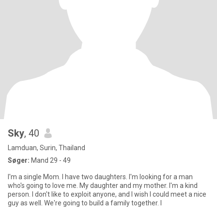
Sky
, 40
Lamduan, Surin, Thailand
Søger:
Mand 29 - 49
I'm a single Mom. I have two daughters. I'm looking for a man
who's going to love me. My daughter and my mother. I'm a kind
person. I don't like to exploit anyone, and I wish I could meet a nice
guy as well. We're going to build a family together. I