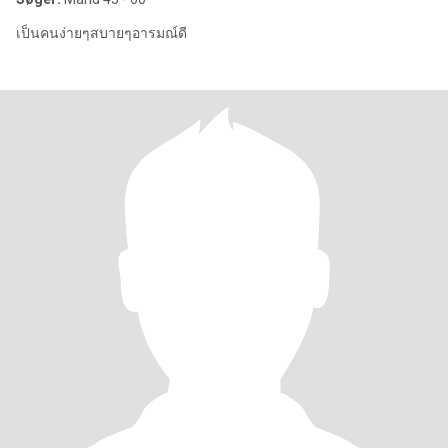
เป็นคนง่ายๆสบายๆอารมณ์ดี