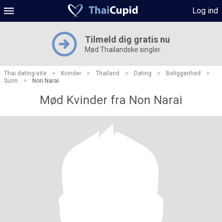
Log ind
Tilmeld dig gratis nu
Mød Thailandske singler
Thai dating-site
>
Kvinder
>
Thailand
>
Dating
>
Beliggenhed
>
Surin
>
Non Narai
Mød Kvinder fra Non Narai