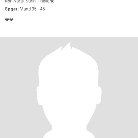
Non Narai, Surin, Thailand
Søger:
Mand 35 - 45
❤️❤️