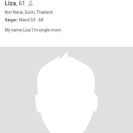
Liza
, 61
Non Narai, Surin, Thailand
Søger:
Mand 53 - 68
My name Lisa' I'm single mom