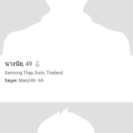
นางนัย
, 49
Samrong Thap, Surin, Thailand
Søger:
Mand 46 - 69