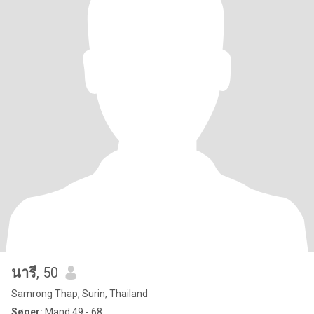
นารี
, 50
Samrong Thap, Surin, Thailand
Søger:
Mand 49 - 68