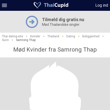
Log ind
Tilmeld dig gratis nu
Mød Thailandske singler
Thai dating-site
>
Kvinder
>
Thailand
>
Dating
>
Beliggenhed
>
Surin
>
Samrong Thap
Mød Kvinder fra Samrong Thap