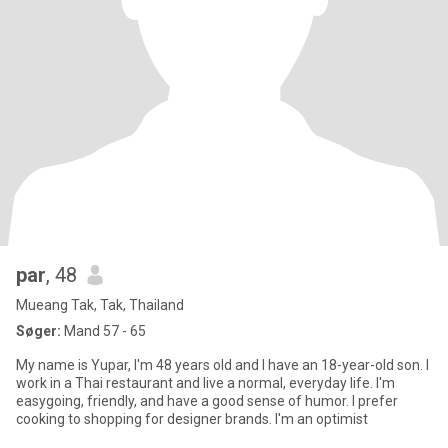
par
, 48
Mueang Tak, Tak, Thailand
Søger:
Mand 57 - 65
My name is Yupar, I'm 48 years old and I have an 18-year-old son. I
work in a Thai restaurant and live a normal, everyday life. I'm
easygoing, friendly, and have a good sense of humor. I prefer
cooking to shopping for designer brands. I'm an optimist