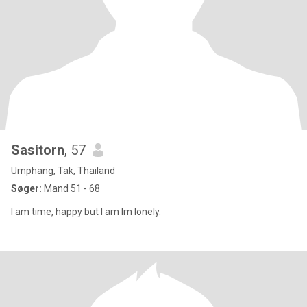
Sasitorn
, 57
Umphang, Tak, Thailand
Søger:
Mand 51 - 68
I am time, happy but I am lm lonely.