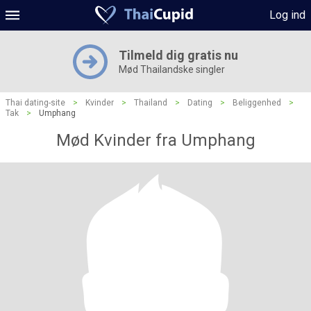
Log ind
Tilmeld dig gratis nu
Mød Thailandske singler
Thai dating-site
>
Kvinder
>
Thailand
>
Dating
>
Beliggenhed
>
Tak
>
Umphang
Mød Kvinder fra Umphang